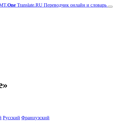
MT.
One
Translate.RU Переводчик онлайн и словарь
e»
й
Русский
Французский