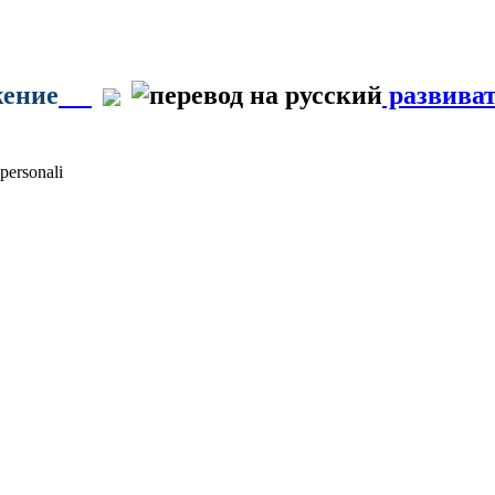
жение
развива
personali