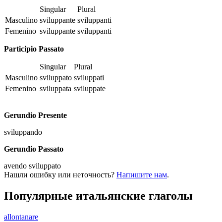
Singular
Plural
Masculino
sviluppante
sviluppanti
Femenino
sviluppante
sviluppanti
Participio Passato
Singular
Plural
Masculino
sviluppato
sviluppati
Femenino
sviluppata
sviluppate
Gerundio Presente
sviluppando
Gerundio Passato
avendo sviluppato
Нашли ошибку или неточность?
Напишите нам
.
Популярные итальянские глаголы
allontanare