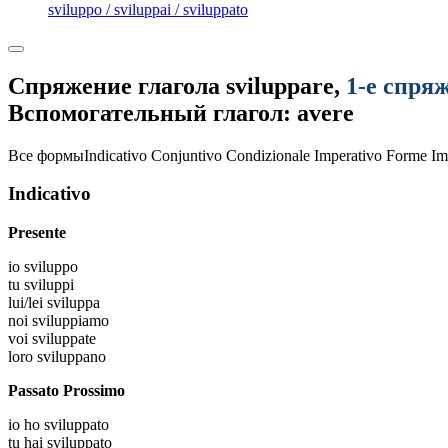
sviluppo / sviluppai / sviluppato
Спряжение глагола
sviluppare
,
1-е спря
Вспомогательный глагол: avere
Все формы
Indicativo
Conjuntivo
Condizionale
Imperativo
Forme Im
Indicativo
Presente
io
sviluppo
tu
sviluppi
lui/lei
sviluppa
noi
sviluppiamo
voi
sviluppate
loro
sviluppano
Passato Prossimo
io
ho sviluppato
tu
hai sviluppato