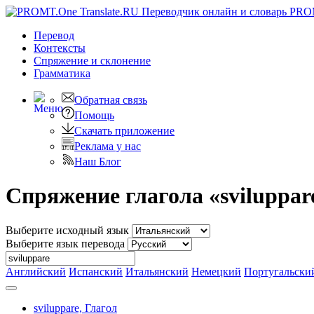
PRO
Перевод
Контексты
Спряжение
и склонение
Грамматика
Обратная связь
Помощь
Скачать приложение
Реклама у нас
Наш Блог
Спряжение глагола «sviluppar
Выберите исходный язык
Выберите язык перевода
Английский
Испанский
Итальянский
Немецкий
Португальски
sviluppare,
Глагол