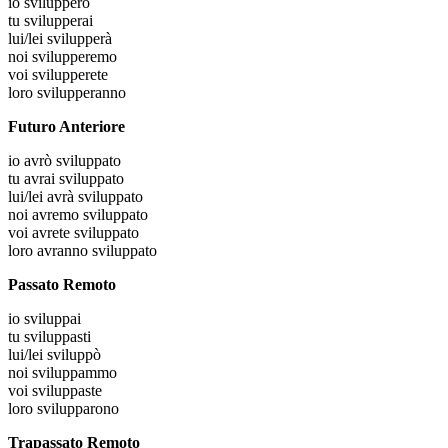
io
svilupperò
tu
svilupperai
lui/lei
svilupperà
noi
svilupperemo
voi
svilupperete
loro
svilupperanno
Futuro Anteriore
io
avrò sviluppato
tu
avrai sviluppato
lui/lei
avrà sviluppato
noi
avremo sviluppato
voi
avrete sviluppato
loro
avranno sviluppato
Passato Remoto
io
sviluppai
tu
sviluppasti
lui/lei
sviluppò
noi
sviluppammo
voi
sviluppaste
loro
svilupparono
Trapassato Remoto