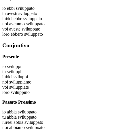
io
ebbi sviluppato
tu
avesti sviluppato
lui/lei
ebbe sviluppato
noi
avemmo sviluppato
voi
aveste sviluppato
loro
ebbero sviluppato
Conjuntivo
Presente
io
sviluppi
tu
sviluppi
lui/lei
sviluppi
noi
sviluppiamo
voi
sviluppiate
loro
sviluppino
Passato Prossimo
io
abbia sviluppato
tu
abbia sviluppato
lui/lei
abbia sviluppato
noi
abbiamo sviluppato