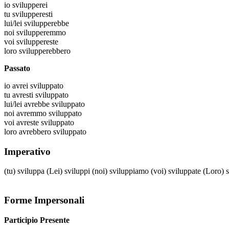
io
svilupperei
tu
svilupperesti
lui/lei
svilupperebbe
noi
svilupperemmo
voi
sviluppereste
loro
svilupperebbero
Passato
io
avrei sviluppato
tu
avresti sviluppato
lui/lei
avrebbe sviluppato
noi
avremmo sviluppato
voi
avreste sviluppato
loro
avrebbero sviluppato
Imperativo
(tu)
sviluppa
(Lei)
sviluppi
(noi)
sviluppiamo
(voi)
sviluppate
(Loro)
Forme Impersonali
Participio Presente