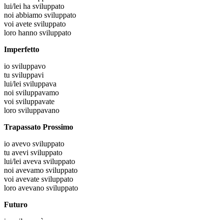
lui/lei
ha sviluppato
noi
abbiamo sviluppato
voi
avete sviluppato
loro
hanno sviluppato
Imperfetto
io
sviluppavo
tu
sviluppavi
lui/lei
sviluppava
noi
sviluppavamo
voi
sviluppavate
loro
sviluppavano
Trapassato Prossimo
io
avevo sviluppato
tu
avevi sviluppato
lui/lei
aveva sviluppato
noi
avevamo sviluppato
voi
avevate sviluppato
loro
avevano sviluppato
Futuro