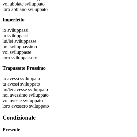
voi
abbiate sviluppato
loro
abbiano sviluppato
Imperfetto
io
sviluppassi
tu
sviluppassi
lui/lei
sviluppasse
noi
sviluppassimo
voi
sviluppaste
loro
sviluppassero
Trapassato Prossimo
io
avessi sviluppato
tu
avessi sviluppato
lui/lei
avesse sviluppato
noi
avessimo sviluppato
voi
aveste sviluppato
loro
avessero sviluppato
Condizionale
Presente