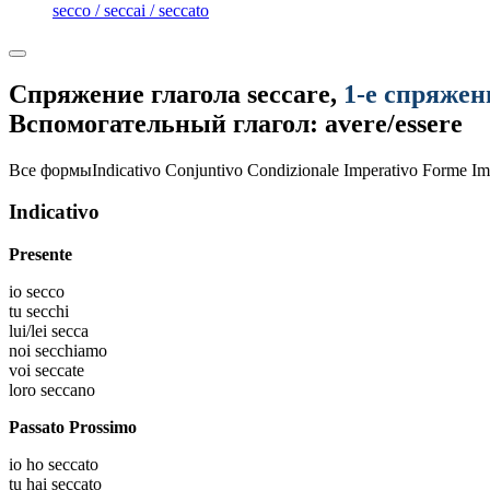
secco / seccai / seccato
Спряжение глагола
seccare
,
1-е спряжен
Вспомогательный глагол: avere/essere
Все формы
Indicativo
Conjuntivo
Condizionale
Imperativo
Forme Im
Indicativo
Presente
io
secco
tu
secchi
lui/lei
secca
noi
secchiamo
voi
seccate
loro
seccano
Passato Prossimo
io
ho seccato
tu
hai seccato