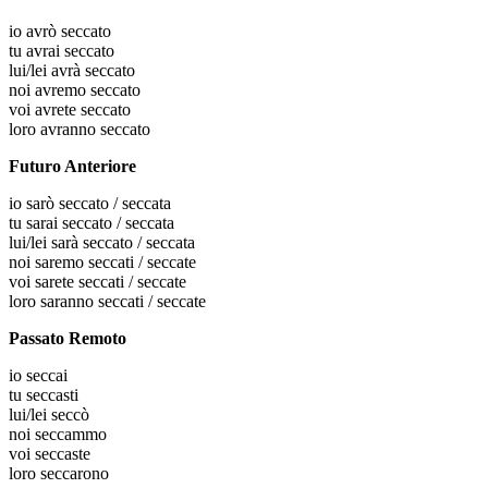
io
avrò seccato
tu
avrai seccato
lui/lei
avrà seccato
noi
avremo seccato
voi
avrete seccato
loro
avranno seccato
Futuro Anteriore
io
sarò seccato / seccata
tu
sarai seccato / seccata
lui/lei
sarà seccato / seccata
noi
saremo seccati / seccate
voi
sarete seccati / seccate
loro
saranno seccati / seccate
Passato Remoto
io
seccai
tu
seccasti
lui/lei
seccò
noi
seccammo
voi
seccaste
loro
seccarono