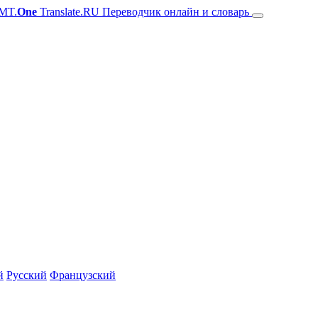
MT.
One
Translate.RU Переводчик онлайн и словарь
й
Русский
Французский