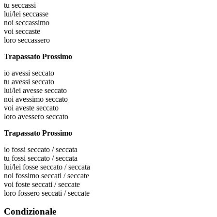
tu
seccassi
lui/lei
seccasse
noi
seccassimo
voi
seccaste
loro
seccassero
Trapassato Prossimo
io
avessi seccato
tu
avessi seccato
lui/lei
avesse seccato
noi
avessimo seccato
voi
aveste seccato
loro
avessero seccato
Trapassato Prossimo
io
fossi seccato / seccata
tu
fossi seccato / seccata
lui/lei
fosse seccato / seccata
noi
fossimo seccati / seccate
voi
foste seccati / seccate
loro
fossero seccati / seccate
Condizionale