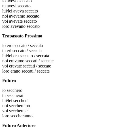
io
avevo seccato
tu
avevi seccato
lui/lei
aveva seccato
noi
avevamo seccato
voi
avevate seccato
loro
avevano seccato
Trapassato Prossimo
io
ero seccato / seccata
tu
eri seccato / seccata
lui/lei
era seccato / seccata
noi
eravamo seccati / seccate
voi
eravate seccati / seccate
loro
erano seccati / seccate
Futuro
io
seccherò
tu
seccherai
lui/lei
seccherà
noi
seccheremo
voi
seccherete
loro
seccheranno
Futuro Anteriore