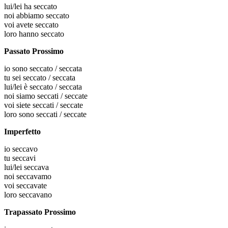
lui/lei
ha seccato
noi
abbiamo seccato
voi
avete seccato
loro
hanno seccato
Passato Prossimo
io
sono seccato / seccata
tu
sei seccato / seccata
lui/lei
è seccato / seccata
noi
siamo seccati / seccate
voi
siete seccati / seccate
loro
sono seccati / seccate
Imperfetto
io
seccavo
tu
seccavi
lui/lei
seccava
noi
seccavamo
voi
seccavate
loro
seccavano
Trapassato Prossimo