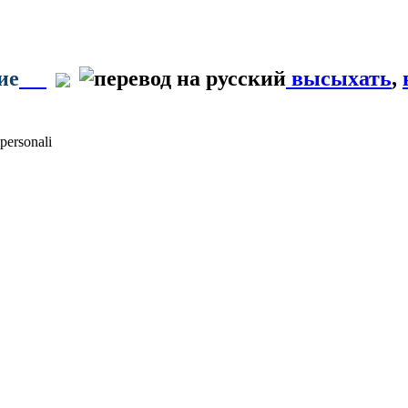
ие
высыхать
,
personali