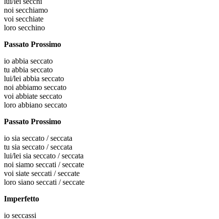
lui/lei
secchi
noi
secchiamo
voi
secchiate
loro
secchino
Passato Prossimo
io
abbia seccato
tu
abbia seccato
lui/lei
abbia seccato
noi
abbiamo seccato
voi
abbiate seccato
loro
abbiano seccato
Passato Prossimo
io
sia seccato / seccata
tu
sia seccato / seccata
lui/lei
sia seccato / seccata
noi
siamo seccati / seccate
voi
siate seccati / seccate
loro
siano seccati / seccate
Imperfetto
io
seccassi