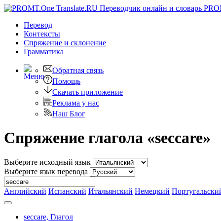
PRO
Перевод
Контексты
Спряжение
и склонение
Грамматика
Обратная связь
Помощь
Скачать приложение
Реклама у нас
Наш Блог
Спряжение глагола «seccare»
Выберите исходный язык
Выберите язык перевода
Английский
Испанский
Итальянский
Немецкий
Португальски
seccare,
Глагол