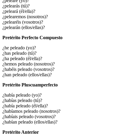
¿pelearé (yo)?
¿pelearás (tú)?
¿peleará (él/ella)?
¿pelearemos (nosotros)?
¿pelearéis (vosotros)?
¿pelearán (ellos/ellas)?
Pretérito Perfecto Compuesto
¿he peleado (yo)?
¿has peleado (tú)?
¿ha peleado (él/ella)?
¿hemos peleado (nosotros)?
¿habéis peleado (vosotros)?
¿han peleado (ellos/ellas)?
Pretérito Pluscuamperfecto
¿había peleado (yo)?
¿habías peleado (tú)?
¿había peleado (él/ella)?
¿habíamos peleado (nosotros)?
¿habíais peleado (vosotros)?
¿habían peleado (ellos/ellas)?
Pretérito Anterior