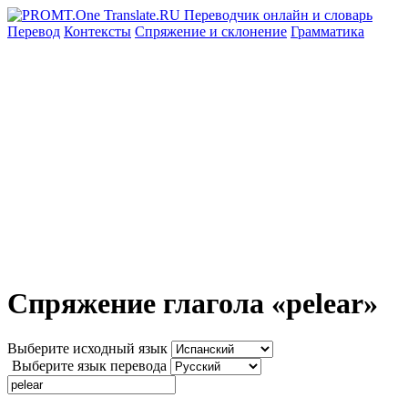
Перевод
Контексты
Спряжение
и склонение
Грамматика
Спряжение глагола «pelear»
Выберите исходный язык
Выберите язык перевода