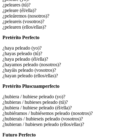
¿peleares (tú)?
¿peleare (él/ella)?
¿peleáremos (nosotros)?
¿peleareis (vosotros)?
¿pelearen (ellos/ellas)?
Pretérito Perfecto
¿haya peleado (yo)?
¿hayas peleado (tú)?
¿haya peleado (él/ella)?
¿hayamos peleado (nosotros)?
¿hayáis peleado (vosotros)?
¿hayan peleado (ellos/ellas)?
Pretérito Pluscuamperfecto
¿
hubiera / hubiese peleado
(yo)?
¿
hubieras / hubieses peleado
(tú)?
¿
hubiera / hubiese peleado
(él/ella)?
¿
hubiéramos / hubiésemos peleado
(nosotros)?
¿
hubierais / hubieseis peleado
(vosotros)?
¿
hubieran / hubiesen peleado
(ellos/ellas)?
Futuro Perfecto