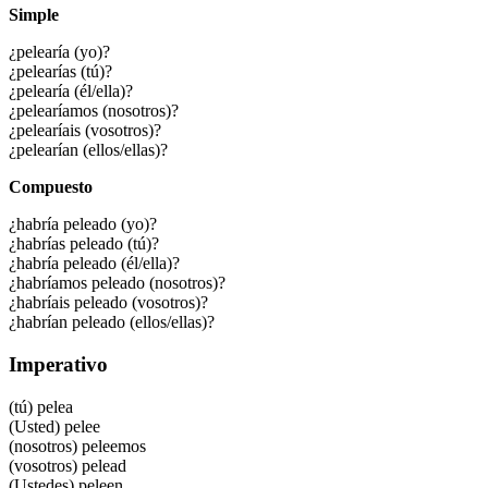
Simple
¿pelearía (yo)?
¿pelearías (tú)?
¿pelearía (él/ella)?
¿pelearíamos (nosotros)?
¿pelearíais (vosotros)?
¿pelearían (ellos/ellas)?
Compuesto
¿habría peleado (yo)?
¿habrías peleado (tú)?
¿habría peleado (él/ella)?
¿habríamos peleado (nosotros)?
¿habríais peleado (vosotros)?
¿habrían peleado (ellos/ellas)?
Imperativo
(tú)
pelea
(Usted)
pelee
(nosotros)
peleemos
(vosotros)
pelead
(Ustedes)
peleen