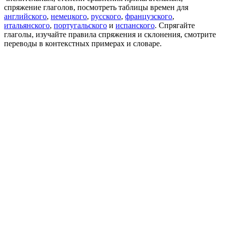
спряжение глаголов, посмотреть таблицы времен для
английского
,
немецкого
,
русского
,
французского
,
итальянского
,
португальского
и
испанского
. Спрягайте
глаголы, изучайте правила спряжения и склонения, смотрите
переводы в контекстных примерах и словаре.