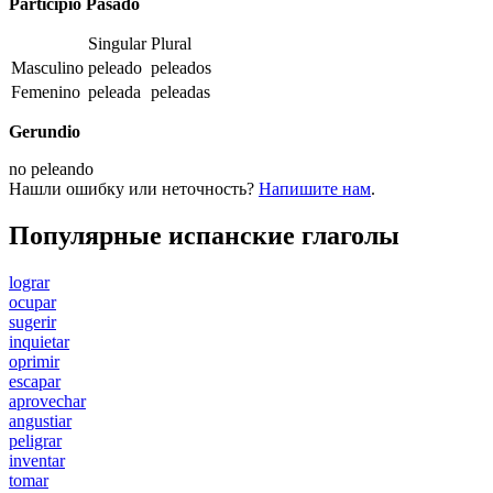
Participio Pasado
Singular
Plural
Masculino
peleado
peleados
Femenino
peleada
peleadas
Gerundio
no
peleando
Нашли ошибку или неточность?
Напишите нам
.
Популярные испанские глаголы
lograr
ocupar
sugerir
inquietar
oprimir
escapar
aprovechar
angustiar
peligrar
inventar
tomar