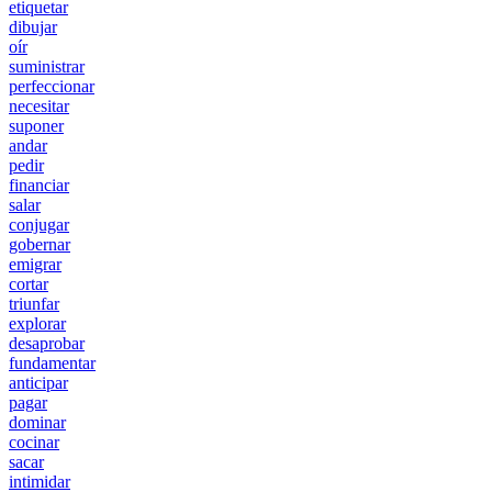
etiquetar
dibujar
oír
suministrar
perfeccionar
necesitar
suponer
andar
pedir
financiar
salar
conjugar
gobernar
emigrar
cortar
triunfar
explorar
desaprobar
fundamentar
anticipar
pagar
dominar
cocinar
sacar
intimidar