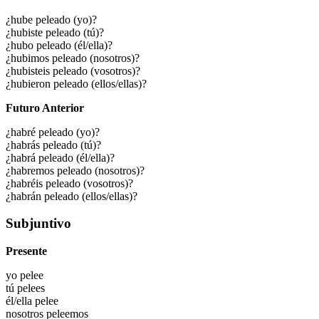
¿hube peleado (yo)?
¿hubiste peleado (tú)?
¿hubo peleado (él/ella)?
¿hubimos peleado (nosotros)?
¿hubisteis peleado (vosotros)?
¿hubieron peleado (ellos/ellas)?
Futuro Anterior
¿habré peleado (yo)?
¿habrás peleado (tú)?
¿habrá peleado (él/ella)?
¿habremos peleado (nosotros)?
¿habréis peleado (vosotros)?
¿habrán peleado (ellos/ellas)?
Subjuntivo
Presente
yo
pelee
tú
pelees
él/ella
pelee
nosotros
peleemos