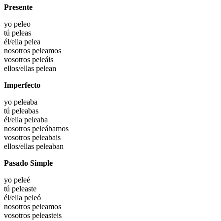
Presente
yo
peleo
tú
peleas
él/ella
pelea
nosotros
peleamos
vosotros
peleáis
ellos/ellas
pelean
Imperfecto
yo
peleaba
tú
peleabas
él/ella
peleaba
nosotros
peleábamos
vosotros
peleabais
ellos/ellas
peleaban
Pasado Simple
yo
peleé
tú
peleaste
él/ella
peleó
nosotros
peleamos
vosotros
peleasteis