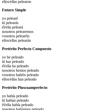
ellos/ellas
pelearon
Futuro Simple
yo
pelearé
tú
pelearás
él/ella
peleará
nosotros
pelearemos
vosotros
pelearéis
ellos/ellas
pelearán
Pretérito Perfecto Compuesto
yo he
peleado
tú has
peleado
él/ella ha
peleado
nosotros hemos
peleado
vosotros habéis
peleado
ellos/ellas han
peleado
Pretérito Pluscuamperfecto
yo había
peleado
tú habías
peleado
él/ella había
peleado
nosotros habíamos
peleado