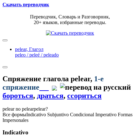
Скачать переводчик
Переводчик, Словарь и Разговорник,
20+ языков, избранные переводы.
pelear,
Глагол
peleo / peleé / peleado
Спряжение глагола
pelear
,
1-е
спряжение
бороться
,
драться
,
ссориться
pelear
no pelear
pelear?
Все формы
Indicativo
Subjuntivo
Condicional
Imperativo
Formas
Impersonales
Indicativo