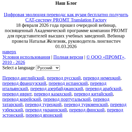
Наш Блог
Цифровая эволюция перевода: как вузам бесплатно получить
CAT-систему PROMT Translation Factory
18 февраля 2026 года прошел очередной вебинар,
посвященный Академической программе компании PROMT
для представителей высших учебных заведений. Вебинар
провела Наталья Железняк, руководитель лингвистич
01.03.2026
наверх
Условия использования
|
Полная версия
|
© ООО «ПРОМТ»,
2010 - 2026
Select a language
Перевод английский
,
перевод русский
,
перевод немецкий
,
перевод французский
,
перевод испанский
,
перевод
итальянский
,
перевод азербайджанский
,
перевод арабский
,
перевод иврит
,
перевод казахский
,
перевод китайский
,
перевод корейский
,
перевод португальский
,
перевод
татарский
,
перевод турецкий
,
перевод туркменский
,
перевод
узбекский
,
перевод украинский
,
перевод финский
,
перевод
эстонский
,
перевод японский
Возможности