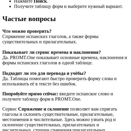
Нажмите
Поиск
.
Получите таблицу форм и выберите нужный вариант.
Частые вопросы
Что можно проверить?
Спряжение испанских глаголов, а также формы
существительных и прилагательных.
Показывает ли сервис времена и наклонения?
Да. PROMT.One показывает основные времена, наклонения и
формы испанских глаголов в одной таблице.
Подходит ли это для перевода и учёбы?
Да. Таблицы помогают быстро проверить форму слова и
использовать её в тексте без ошибок.
Попробуйте прямо сейчас:
введите испанское слово и
получите таблицу форм в PROMT.One.
Сервис
Спряжение и склонение
позволяет вам спрягать
глаголы и склонять существительные, прилагательные,
местоимения и числительные. Здесь можно узнать род и
склонение существительных, прилагательных и
числительных, степени сравнения прилагательных,