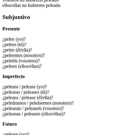
ellos/ellas no hubieren peleado
Subjuntivo
Presente
¿pelee (yo)?
¿pelees (tú)?
¿pelee (él/ella)?
¿peleemos (nosotros)?
¿peleéis (vosotros)?
¿peleen (ellos/ellas)?
Imperfecto
¿peleara / pelease (yo)?
¿pelearas / peleases (tú)?
¿peleara / pelease (él/ella)?
¿peleáramos / peleásemos (nosotros)?
¿pelearais / peleaseis (vosotros)?
¿pelearan / peleasen (ellos/ellas)?
Futuro
¿peleare (yo)?