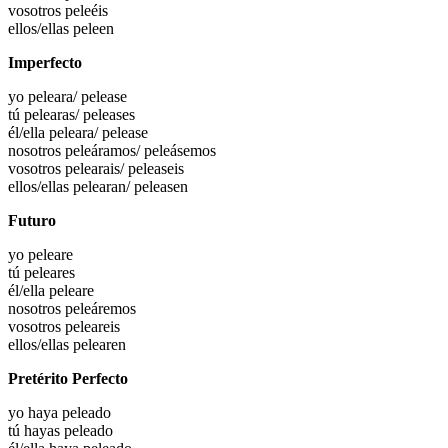
vosotros
peleéis
ellos/ellas
peleen
Imperfecto
yo
peleara
/ pelease
tú
pelearas
/ peleases
él/ella
peleara
/ pelease
nosotros
peleáramos
/ peleásemos
vosotros
pelearais
/ peleaseis
ellos/ellas
pelearan
/ peleasen
Futuro
yo
peleare
tú
peleares
él/ella
peleare
nosotros
peleáremos
vosotros
peleareis
ellos/ellas
pelearen
Pretérito Perfecto
yo haya
peleado
tú hayas
peleado