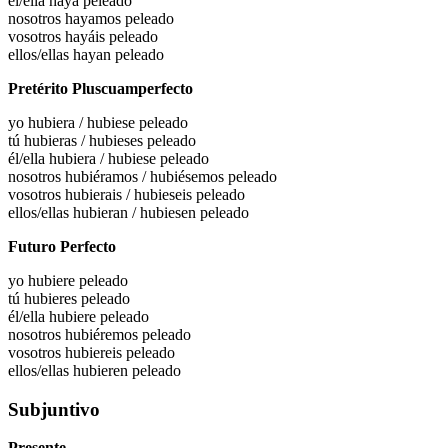
él/ella haya
peleado
nosotros hayamos
peleado
vosotros hayáis
peleado
ellos/ellas hayan
peleado
Pretérito Pluscuamperfecto
yo
hubiera / hubiese peleado
tú
hubieras / hubieses peleado
él/ella
hubiera / hubiese peleado
nosotros
hubiéramos / hubiésemos peleado
vosotros
hubierais / hubieseis peleado
ellos/ellas
hubieran / hubiesen peleado
Futuro Perfecto
yo hubiere
peleado
tú hubieres
peleado
él/ella hubiere
peleado
nosotros hubiéremos
peleado
vosotros hubiereis
peleado
ellos/ellas hubieren
peleado
Subjuntivo
Presente