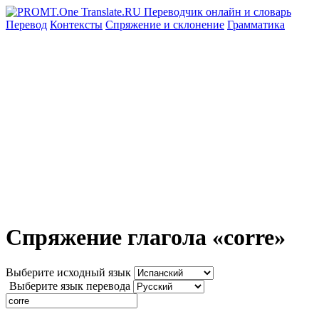
Перевод
Контексты
Спряжение
и склонение
Грамматика
Спряжение глагола «corre»
Выберите исходный язык
Выберите язык перевода