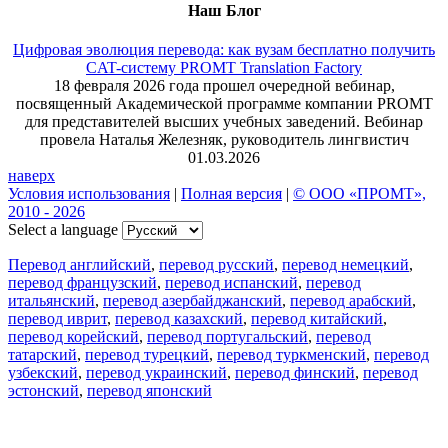
Наш Блог
Цифровая эволюция перевода: как вузам бесплатно получить
CAT-систему PROMT Translation Factory
18 февраля 2026 года прошел очередной вебинар,
посвященный Академической программе компании PROMT
для представителей высших учебных заведений. Вебинар
провела Наталья Железняк, руководитель лингвистич
01.03.2026
наверх
Условия использования
|
Полная версия
|
© ООО «ПРОМТ»,
2010 - 2026
Select a language
Перевод английский
,
перевод русский
,
перевод немецкий
,
перевод французский
,
перевод испанский
,
перевод
итальянский
,
перевод азербайджанский
,
перевод арабский
,
перевод иврит
,
перевод казахский
,
перевод китайский
,
перевод корейский
,
перевод португальский
,
перевод
татарский
,
перевод турецкий
,
перевод туркменский
,
перевод
узбекский
,
перевод украинский
,
перевод финский
,
перевод
эстонский
,
перевод японский
Возможности