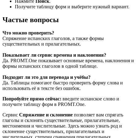
Нажмите
Поиск
.
Получите таблицу форм и выберите нужный вариант.
Частые вопросы
Что можно проверить?
Спряжение испанских глаголов, а также формы
существительных и прилагательных.
Показывает ли сервис времена и наклонения?
Да. PROMT.One показывает основные времена, наклонения и
формы испанских глаголов в одной таблице.
Подходит ли это для перевода и учёбы?
Да. Таблицы помогают быстро проверить форму слова и
использовать её в тексте без ошибок.
Попробуйте прямо сейчас:
введите испанское слово и
получите таблицу форм в PROMT.One.
Сервис
Спряжение и склонение
позволяет вам спрягать
глаголы и склонять существительные, прилагательные,
местоимения и числительные. Здесь можно узнать род и
склонение существительных, прилагательных и
числительных, степени сравнения прилагательных,