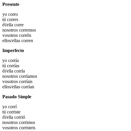
Presente
yo
corro
tú
corres
él/ella
corre
nosotros
corremos
vosotros
corréis
ellos/ellas
corren
Imperfecto
yo
corría
tú
corrías
él/ella
corría
nosotros
corríamos
vosotros
corríais
ellos/ellas
corrían
Pasado Simple
yo
corrí
tú
corriste
él/ella
corrió
nosotros
corrimos
vosotros
corristeis