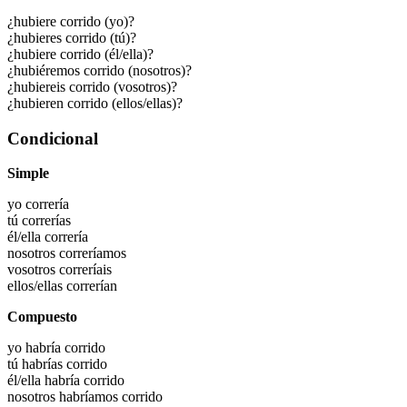
¿hubiere corrido (yo)?
¿hubieres corrido (tú)?
¿hubiere corrido (él/ella)?
¿hubiéremos corrido (nosotros)?
¿hubiereis corrido (vosotros)?
¿hubieren corrido (ellos/ellas)?
Condicional
Simple
yo
correría
tú
correrías
él/ella
correría
nosotros
correríamos
vosotros
correríais
ellos/ellas
correrían
Compuesto
yo habría
corrido
tú habrías
corrido
él/ella habría
corrido
nosotros habríamos
corrido