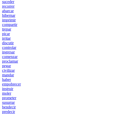
suceder
recorrer
abarcar
hibernar
imprimir
compartir
trepar
picar
irritar
discutir
controlar
ingresar
comenzar
proclamar
pegar
civilizar
mandar
haber
empobrecer
instruir
moler
prometer
susurrar
bendecir
predecir