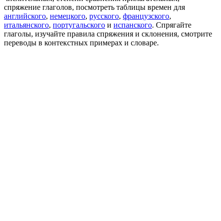
спряжение глаголов, посмотреть таблицы времен для
английского
,
немецкого
,
русского
,
французского
,
итальянского
,
португальского
и
испанского
. Спрягайте
глаголы, изучайте правила спряжения и склонения, смотрите
переводы в контекстных примерах и словаре.