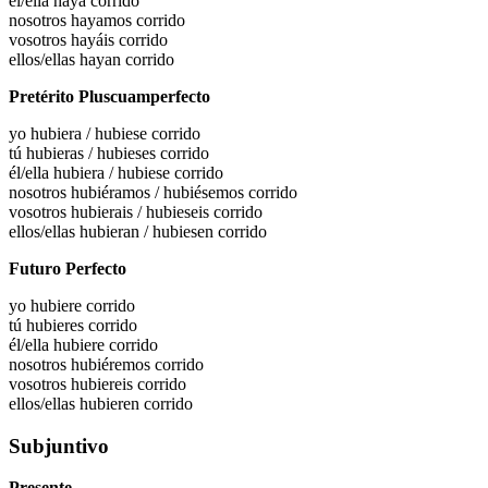
él/ella haya
corrido
nosotros hayamos
corrido
vosotros hayáis
corrido
ellos/ellas hayan
corrido
Pretérito Pluscuamperfecto
yo
hubiera / hubiese corrido
tú
hubieras / hubieses corrido
él/ella
hubiera / hubiese corrido
nosotros
hubiéramos / hubiésemos corrido
vosotros
hubierais / hubieseis corrido
ellos/ellas
hubieran / hubiesen corrido
Futuro Perfecto
yo hubiere
corrido
tú hubieres
corrido
él/ella hubiere
corrido
nosotros hubiéremos
corrido
vosotros hubiereis
corrido
ellos/ellas hubieren
corrido
Subjuntivo
Presente