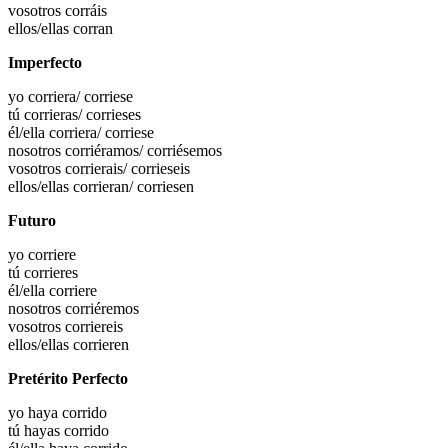
vosotros
corráis
ellos/ellas
corran
Imperfecto
yo
corriera
/ corriese
tú
corrieras
/ corrieses
él/ella
corriera
/ corriese
nosotros
corriéramos
/ corriésemos
vosotros
corrierais
/ corrieseis
ellos/ellas
corrieran
/ corriesen
Futuro
yo
corriere
tú
corrieres
él/ella
corriere
nosotros
corriéremos
vosotros
corriereis
ellos/ellas
corrieren
Pretérito Perfecto
yo haya
corrido
tú hayas
corrido