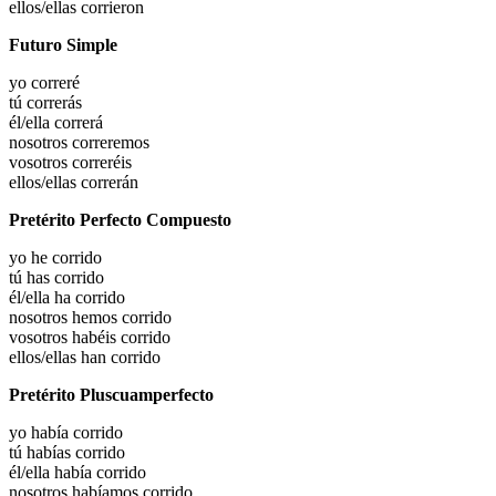
ellos/ellas
corrieron
Futuro Simple
yo
correré
tú
correrás
él/ella
correrá
nosotros
correremos
vosotros
correréis
ellos/ellas
correrán
Pretérito Perfecto Compuesto
yo he
corrido
tú has
corrido
él/ella ha
corrido
nosotros hemos
corrido
vosotros habéis
corrido
ellos/ellas han
corrido
Pretérito Pluscuamperfecto
yo había
corrido
tú habías
corrido
él/ella había
corrido
nosotros habíamos
corrido