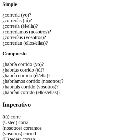
Simple
¿correría (yo)?
¿correrías (tú)?
¿correría (él/ella)?
¿correríamos (nosotros)?
¿correríais (vosotros)?
¿correrían (ellos/ellas)?
Compuesto
¿habría corrido (yo)?
¿habrías corrido (tú)?
¿habría corrido (él/ella)?
¿habríamos corrido (nosotros)?
¿habríais corrido (vosotros)?
¿habrían corrido (ellos/ellas)?
Imperativo
(tú)
corre
(Usted)
corra
(nosotros)
corramos
(vosotros)
corred
(Ustedes)
corran