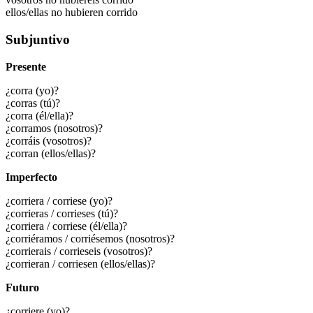
ellos/ellas no hubieren corrido
Subjuntivo
Presente
¿corra (yo)?
¿corras (tú)?
¿corra (él/ella)?
¿corramos (nosotros)?
¿corráis (vosotros)?
¿corran (ellos/ellas)?
Imperfecto
¿corriera / corriese (yo)?
¿corrieras / corrieses (tú)?
¿corriera / corriese (él/ella)?
¿corriéramos / corriésemos (nosotros)?
¿corrierais / corrieseis (vosotros)?
¿corrieran / corriesen (ellos/ellas)?
Futuro
¿corriere (yo)?