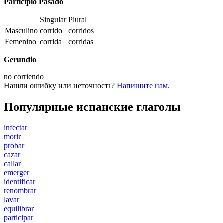
Participio Pasado
Singular
Plural
Masculino
corrido
corridos
Femenino
corrida
corridas
Gerundio
no
corriendo
Нашли ошибку или неточность?
Напишите нам
.
Популярные испанские глаголы
infectar
morir
probar
cazar
callar
emerger
identificar
renombrar
lavar
equilibrar
participar