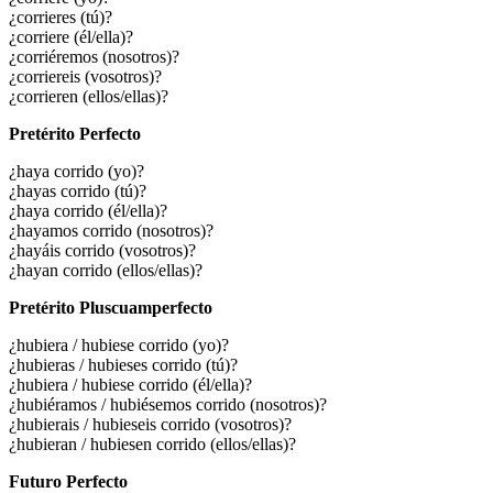
¿corrieres (tú)?
¿corriere (él/ella)?
¿corriéremos (nosotros)?
¿corriereis (vosotros)?
¿corrieren (ellos/ellas)?
Pretérito Perfecto
¿haya corrido (yo)?
¿hayas corrido (tú)?
¿haya corrido (él/ella)?
¿hayamos corrido (nosotros)?
¿hayáis corrido (vosotros)?
¿hayan corrido (ellos/ellas)?
Pretérito Pluscuamperfecto
¿
hubiera / hubiese corrido
(yo)?
¿
hubieras / hubieses corrido
(tú)?
¿
hubiera / hubiese corrido
(él/ella)?
¿
hubiéramos / hubiésemos corrido
(nosotros)?
¿
hubierais / hubieseis corrido
(vosotros)?
¿
hubieran / hubiesen corrido
(ellos/ellas)?
Futuro Perfecto