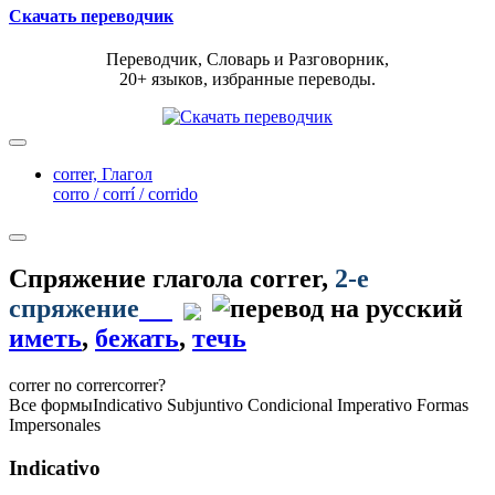
Скачать переводчик
Переводчик, Словарь и Разговорник,
20+ языков, избранные переводы.
correr,
Глагол
corro / corrí / corrido
Спряжение глагола
correr
,
2-е
спряжение
иметь
,
бежать
,
течь
correr
no correr
correr?
Все формы
Indicativo
Subjuntivo
Condicional
Imperativo
Formas
Impersonales
Indicativo