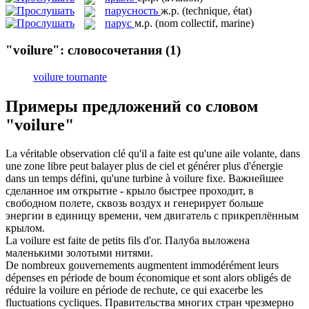
парусность
ж.р.
(technique, état)
парус
м.р.
(nom collectif, marine)
"voilure": словосочетания
(1)
voilure tournante
Примеры предложений со словом
"voilure"
La véritable observation clé qu'il a faite est qu'une aile volante, dans
une zone libre peut balayer plus de ciel et générer plus d'énergie
dans un temps défini, qu'une turbine à
voilure
fixe.
Важнейшее
сделанное им открытие -
крыло
быстрее проходит, в
свободном полете, сквозь воздух и генерирует больше
энергии в единицу времени, чем двигатель с прикреплённым
крылом.
La
voilure
est faite de petits fils d'or.
Палуба выложена
маленькими золотыми нитями.
De nombreux gouvernements augmentent immodérément leurs
dépenses en période de boum économique et sont alors obligés de
réduire la
voilure
en période de rechute, ce qui exacerbe les
fluctuations cycliques.
Правительства многих стран чрезмерно