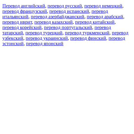
Перевод английский
,
перевод русский
,
перевод немецкий
,
перевод французский
,
перевод испанский
,
перевод
итальянский
,
перевод азербайджанский
,
перевод арабский
,
перевод иврит
,
перевод казахский
,
перевод китайский
,
перевод корейский
,
перевод португальский
,
перевод
татарский
,
перевод турецкий
,
перевод туркменский
,
перевод
узбекский
,
перевод украинский
,
перевод финский
,
перевод
эстонский
,
перевод японский
Возможности
Перевод текста
Примеры употребления
Склонение и спряжение
Наш блог
Бесплатные приложения
PROMT.One для iOS
PROMT.One для Android
Предложения