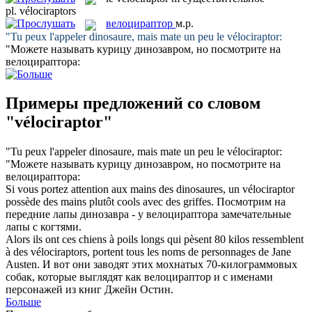
pl.
vélociraptors
велоцираптор
м.р.
"Tu peux l'appeler dinosaure, mais mate un peu le
vélociraptor
:
"Можете называть курицу динозавром, но посмотрите на
велоцираптора
:
Примеры предложений со словом
"vélociraptor"
"Tu peux l'appeler dinosaure, mais mate un peu le
vélociraptor
:
"Можете называть курицу динозавром, но посмотрите на
велоцираптора
:
Si vous portez attention aux mains des dinosaures, un
vélociraptor
possède des mains plutôt cools avec des griffes.
Посмотрим на
передние лапы динозавра - у
велоцираптора
замечательные
лапы с когтями.
Alors ils ont ces chiens à poils longs qui pèsent 80 kilos ressemblent
à des
vélociraptors
, portent tous les noms de personnages de Jane
Austen.
И вот они заводят этих мохнатых 70-килограммовых
собак, которые выглядят как
велоцираптор
и с именами
персонажей из книг Джейн Остин.
Больше