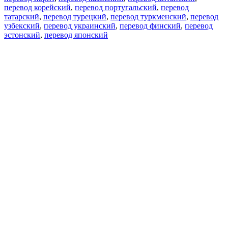
перевод корейский
,
перевод португальский
,
перевод
татарский
,
перевод турецкий
,
перевод туркменский
,
перевод
узбекский
,
перевод украинский
,
перевод финский
,
перевод
эстонский
,
перевод японский
Возможности
Перевод текста
Примеры употребления
Склонение и спряжение
Наш блог
Бесплатные приложения
PROMT.One для iOS
PROMT.One для Android
Предложения
Для разработчиков
Копировать текст