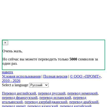
×
Очень жаль,
Но сейчас вы можете переводить только
5000
символов за
один раз.
наверх
Условия использования
|
Полная версия
|
© ООО «ПРОМТ»,
2010 - 2026
Select a language
Перевод английский
,
перевод русский
,
перевод немецкий
,
перевод французский
,
перевод испанский
,
перевод
итальянский
,
перевод азербайджанский
,
перевод арабский
,
перевод иврит
,
перевод казахский
,
перевод китайский
,