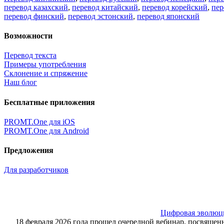
перевод казахский
,
перевод китайский
,
перевод корейский
,
пер
перевод финский
,
перевод эстонский
,
перевод японский
Возможности
Перевод текста
Примеры употребления
Склонение и спряжение
Наш блог
Бесплатные приложения
PROMT.One для iOS
PROMT.One для Android
Предложения
Для разработчиков
Цифровая эволюция
18 февраля 2026 года прошел очередной вебинар, посвящ