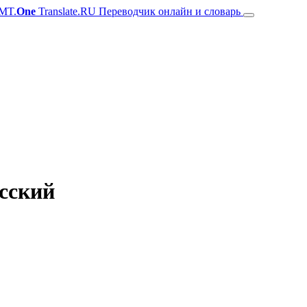
MT.
One
Translate.RU Переводчик онлайн и словарь
усский