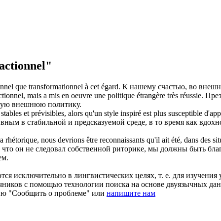
ctionnel"
onnel
que transformationnel à cet égard.
К нашему счастью, во внешн
ctionnel
, mais a mis en oeuvre une politique étrangère très réussie.
През
ную внешнюю политику.
tables et prévisibles, alors qu'un style inspiré est plus susceptible d'ap
вным в стабильной и предсказуемой среде, в то время как вдох
hétorique, nous devrions être reconnaissants qu'il ait été, dans des sit
 что он не следовал собственной риторике, мы должны быть благ
ем.
ся исключительно в лингвистических целях, т. е. для изучения 
очников с помощью технологии поиска на основе двуязычных д
ию "Сообщить о проблеме" или
напишите нам