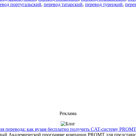
евод португальский
,
перевод татарский
,
перевод турецкий
,
пере
Реклама
 перевода: как вузам бесплатно получить CAT-систему PROMT T
енный Академической программе компании PROMT для представит