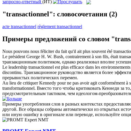
запросно-ответный
(ИТ)
"transactionnel": словосочетания
(2)
acte transactionnel
règlement transactionnel
Примеры предложений со словом "transa
Nous pouvons nous féliciter du fait qu'il ait plus souvent été
transacti
Le président George H. W. Bush, contrairement à son fils, était
transa
транзакционным политиком, однако реализовал вполне успеш
Le leadership
transactionnel
est plus efficace dans les environnements s
discontinu.
Транзакционное руководство является более эффекти
прерывистых политических перемен.
Au lieu de critiquer Kennedy pour ne pas avoir agit conformément à sa r
transformationnel.
Вместо того чтобы критиковать Кеннеди за то,
предусмотрительным тактиком, чем идеологом-преобразовател
Примеры употребления слов в разных контекстах предоставляют
другой. Все образцы собраны автоматически из открытых ист
или иную ошибку в оригинале или переводе, используйте опц