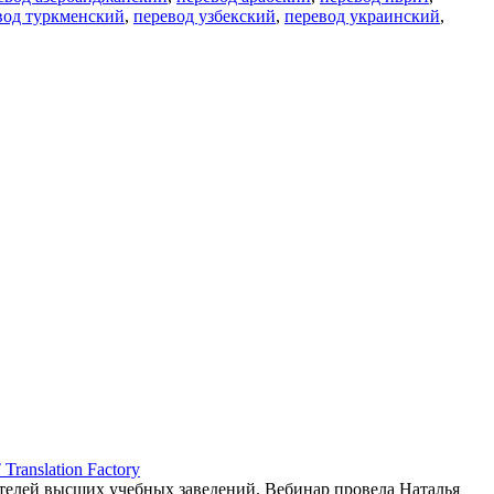
вод туркменский
,
перевод узбекский
,
перевод украинский
,
ranslation Factory
елей высших учебных заведений. Вебинар провела Наталья