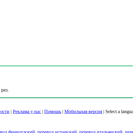
раз.
ости
|
Реклама у нас
|
Помощь
|
Мобильная версия
|
Select a langu
евод французский
,
перевод испанский
,
перевод итальянский
,
пер