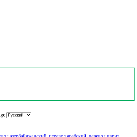
age
евод азербайджанский
,
перевод арабский
,
перевод иврит
,