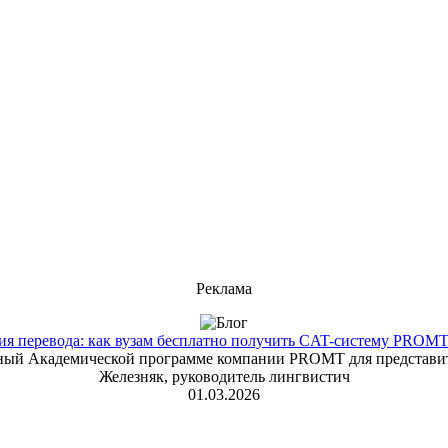
Реклама
 перевода: как вузам бесплатно получить CAT-систему PROMT T
енный Академической программе компании PROMT для представит
Железняк, руководитель лингвистич
01.03.2026