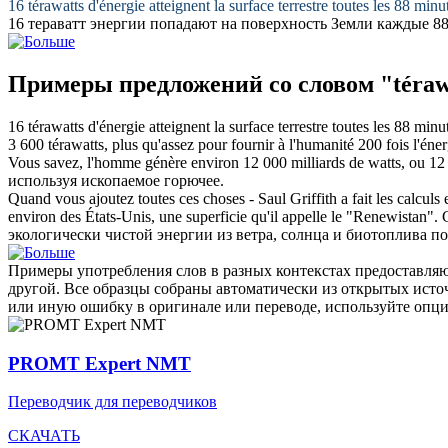
16
térawatts
d'énergie atteignent la surface terrestre toutes les 88 minu
16
тераватт
энергии попадают на поверхность Земли каждые 88
Примеры предложений со словом "téraw
16
térawatts
d'énergie atteignent la surface terrestre toutes les 88 minu
3 600
térawatts
, plus qu'assez pour fournir à l'humanité 200 fois l'éner
Vous savez, l'homme génère environ 12 000 milliards de watts, ou 1
используя ископаемое горючее.
Quand vous ajoutez toutes ces choses - Saul Griffith a fait les calculs 
environ des États-Unis, une superficie qu'il appelle le "Renewistan".
экологически чистой энергии из ветра, солнца и биотоплива 
Примеры употребления слов в разных контекстах предоставляют
другой. Все образцы собраны автоматически из открытых ист
или иную ошибку в оригинале или переводе, используйте опц
PROMT Expert NMT
Переводчик для переводчиков
СКАЧАТЬ