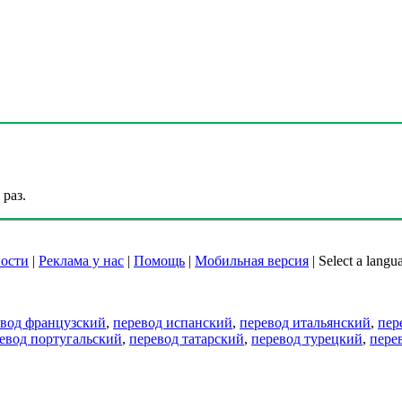
раз.
ости
|
Реклама у нас
|
Помощь
|
Мобильная версия
|
Select a langu
евод французский
,
перевод испанский
,
перевод итальянский
,
пер
евод португальский
,
перевод татарский
,
перевод турецкий
,
пере