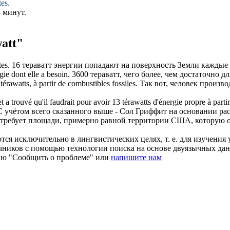
tes.
 минут.
att"
tes.
16
тераватт
энергии попадают на поверхность Земли каждые 
gie dont elle a besoin.
3600
тераватт
, чего более, чем достаточно 
2
térawatts
, à partir de combustibles fossiles.
Так вот, человек произво
et a trouvé qu'il faudrait pour avoir 13
térawatts
d'énergie propre à partir
С учётом всего сказанного выше - Сол Гриффит на основании рас
потребует площади, примерно равной территории США, которую о
ся исключительно в лингвистических целях, т. е. для изучения 
очников с помощью технологии поиска на основе двуязычных д
ию "Сообщить о проблеме" или
напишите нам