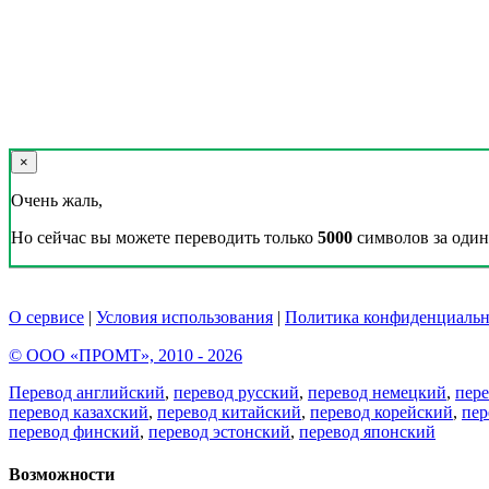
×
Очень жаль,
Но сейчас вы можете переводить только
5000
символов за один 
О сервисе
|
Условия использования
|
Политика конфиденциальн
© ООО «ПРОМТ», 2010 - 2026
Перевод английский
,
перевод русский
,
перевод немецкий
,
пер
перевод казахский
,
перевод китайский
,
перевод корейский
,
пер
перевод финский
,
перевод эстонский
,
перевод японский
Возможности