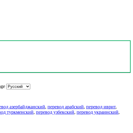
age
евод азербайджанский
,
перевод арабский
,
перевод иврит
,
вод туркменский
,
перевод узбекский
,
перевод украинский
,