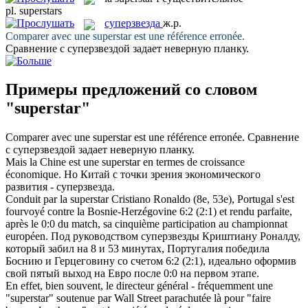
pl.
superstars
суперзвезда
ж.р.
Comparer avec une
superstar
est une référence erronée.
Сравнение с
суперзвездой
задает неверную планку.
Примеры предложений со словом
"superstar"
Comparer avec une
superstar
est une référence erronée.
Сравнение
с
суперзвездой
задает неверную планку.
Mais la Chine est une
superstar
en termes de croissance
économique.
Но Китай с точки зрения экономического
развития -
суперзвезда
.
Conduit par la
superstar
Cristiano Ronaldo (8e, 53e), Portugal s'est
fourvoyé contre la Bosnie-Herzégovine 6:2 (2:1) et rendu parfaite,
après le 0:0 du match, sa cinquième participation au championnat
européen.
Под руководством
суперзвезды
Криштиану Роналду,
который забил на 8 и 53 минутах, Португалия победила
Боснию и Герцеговину со счетом 6:2 (2:1), идеально оформив
свой пятый выход на Евро после 0:0 на первом этапе.
En effet, bien souvent, le directeur général - fréquemment une
"
superstar
" soutenue par Wall Street parachutée là pour "faire