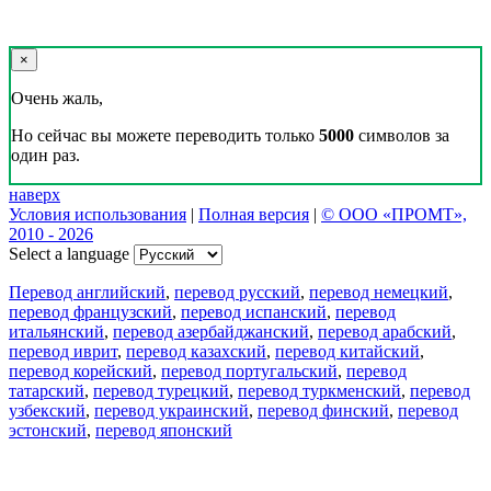
×
Очень жаль,
Но сейчас вы можете переводить только
5000
символов за
один раз.
наверх
Условия использования
|
Полная версия
|
© ООО «ПРОМТ»,
2010 - 2026
Select a language
Перевод английский
,
перевод русский
,
перевод немецкий
,
перевод французский
,
перевод испанский
,
перевод
итальянский
,
перевод азербайджанский
,
перевод арабский
,
перевод иврит
,
перевод казахский
,
перевод китайский
,
перевод корейский
,
перевод португальский
,
перевод
татарский
,
перевод турецкий
,
перевод туркменский
,
перевод
узбекский
,
перевод украинский
,
перевод финский
,
перевод
эстонский
,
перевод японский
Возможности