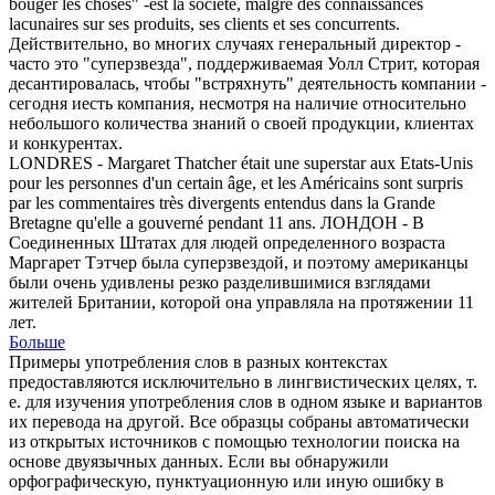
bouger les choses" -est la société, malgré des connaissances
lacunaires sur ses produits, ses clients et ses concurrents.
Действительно, во многих случаях генеральный директор -
часто это "
суперзвезда
", поддерживаемая Уолл Стрит, которая
десантировалась, чтобы "встряхнуть" деятельность компании -
сегодня иесть компания, несмотря на наличие относительно
небольшого количества знаний о своей продукции, клиентах
и конкурентах.
LONDRES - Margaret Thatcher était une
superstar
aux Etats-Unis
pour les personnes d'un certain âge, et les Américains sont surpris
par les commentaires très divergents entendus dans la Grande
Bretagne qu'elle a gouverné pendant 11 ans.
ЛОНДОН - В
Соединенных Штатах для людей определенного возраста
Маргарет Тэтчер была
суперзвездой
, и поэтому американцы
были очень удивлены резко разделившимися взглядами
жителей Британии, которой она управляла на протяжении 11
лет.
Больше
Примеры употребления слов в разных контекстах
предоставляются исключительно в лингвистических целях, т.
е. для изучения употребления слов в одном языке и вариантов
их перевода на другой. Все образцы собраны автоматически
из открытых источников с помощью технологии поиска на
основе двуязычных данных. Если вы обнаружили
орфографическую, пунктуационную или иную ошибку в