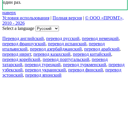
один раз.
наверх
Условия использования
|
Полная версия
|
© ООО «ПРОМТ»,
2010 - 2026
Select a language
Перевод английский
,
перевод русский
,
перевод немецкий
,
перевод французский
,
перевод испанский
,
перевод
итальянский
,
перевод азербайджанский
,
перевод арабский
,
перевод иврит
,
перевод казахский
,
перевод китайский
,
перевод корейский
,
перевод португальский
,
перевод
татарский
,
перевод турецкий
,
перевод туркменский
,
перевод
узбекский
,
перевод украинский
,
перевод финский
,
перевод
эстонский
,
перевод японский
Возможности
Перевод текста
Примеры употребления
Склонение и спряжение
Наш блог
Бесплатные приложения