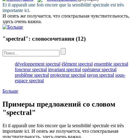
Et il apparaît une fois encore que la sensibilité
spectrale
est très
importante ici.
И опять же получается, что
спектральная
чувствительность,
здесь очень важна.
"spectral": словосочетания
(12)
développement spectral
élément spectral
ensemble spectral
foncteur spectral
invariant spectral
opérateur spectral
problème spectral
projecteur spectral
rayon spectral
sous-
espace spectral
Больше
Примеры предложений со словом
"spectral"
Et il apparaît une fois encore que la sensibilité
spectrale
est très
importante ici.
И опять же получается, что
спектральная
чувствительность, здесь очень важна.