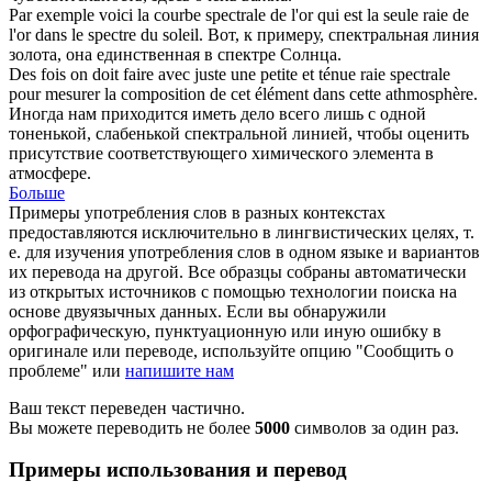
Par exemple voici la courbe
spectrale
de l'or qui est la seule raie de
l'or dans le spectre du soleil.
Вот, к примеру,
спектральная
линия
золота, она единственная в спектре Солнца.
Des fois on doit faire avec juste une petite et ténue raie
spectrale
pour mesurer la composition de cet élément dans cette athmosphère.
Иногда нам приходится иметь дело всего лишь с одной
тоненькой, слабенькой
спектральной
линией, чтобы оценить
присутствие соответствующего химического элемента в
атмосфере.
Больше
Примеры употребления слов в разных контекстах
предоставляются исключительно в лингвистических целях, т.
е. для изучения употребления слов в одном языке и вариантов
их перевода на другой. Все образцы собраны автоматически
из открытых источников с помощью технологии поиска на
основе двуязычных данных. Если вы обнаружили
орфографическую, пунктуационную или иную ошибку в
оригинале или переводе, используйте опцию "Сообщить о
проблеме" или
напишите нам
Ваш текст переведен частично.
Вы можете переводить не более
5000
символов за один раз.
Примеры использования и перевод