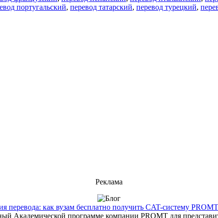
евод португальский
,
перевод татарский
,
перевод турецкий
,
пере
Реклама
 перевода: как вузам бесплатно получить CAT-систему PROMT T
енный Академической программе компании PROMT для представит