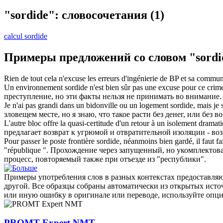
"sordide": словосочетания
(1)
calcul sordide
Примеры предложений со словом "sordi
Rien de tout cela n'excuse les erreurs d'ingénierie de BP et sa commu
Un environnement
sordide
n'est bien sûr pas une excuse pour ce crime
преступление, но эти факты нельзя не принимать во внимание.
Je n'ai pas grandi dans un bidonville ou un logement
sordide
, mais je 
зловещем месте, но я знаю, что такое расти без денег, или без
L'autre bloc offre la quasi-certitude d'un retour à un isolement dramat
предлагает возврат к угрюмой и отвратительной изоляции - во
Pour passer le poste frontière
sordide
, néanmoins bien gardé, il faut f
"république ".
Прохождение через запущенный, но укомплектова
процесс, повторяемый также при отъезде из "республики".
Примеры употребления слов в разных контекстах предоставляют
другой. Все образцы собраны автоматически из открытых ист
или иную ошибку в оригинале или переводе, используйте опц
PROMT Expert NMT