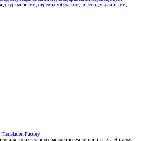
вод туркменский
,
перевод узбекский
,
перевод украинский
,
ranslation Factory
елей высших учебных заведений. Вебинар провела Наталья