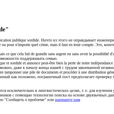
de"
nication publique
sordide
.
Ничто из этого не оправдывает инжене
 ou pour n'importe quel crime, mais il faut en tenir compte.
Это, коне
sais ce que cela fait de grandir sans argent ou sans avoir la possibilité d'
 возможности поддерживать семью.
ique et
sordide
et annonce peut-être bien la perte de notre indépendance 
зможно, даже к началу конца нашей с трудом завоеванной незави
aire tamponner une pile de documents et procéder à une distribution gén
нный как положено, пограничный пост предполагает проверку б
ся исключительно в лингвистических целях, т. е. для изучения 
очников с помощью технологии поиска на основе двуязычных д
ию "Сообщить о проблеме" или
напишите нам