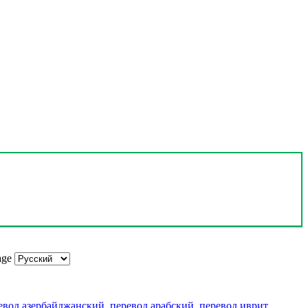
age
евод азербайджанский
,
перевод арабский
,
перевод иврит
,