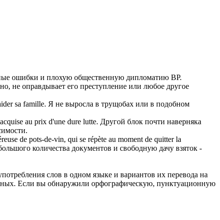
рные ошибки и плохую общественную дипломатию BP.
чно, не оправдывает его преступление или любое другое
aider sa famille.
Я не выросла в трущобах или в подобном
acquise au prix d'une dure lutte.
Другой блок почти наверняка
симости.
éreuse de pots-de-vin, qui se répète au moment de quitter la
ольшого количества документов и свободную дачу взяток -
употребления слов в одном языке и вариантов их перевода на
анных. Если вы обнаружили орфографическую, пунктуационную