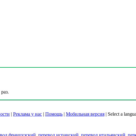
раз.
ости
|
Реклама у нас
|
Помощь
|
Мобильная версия
|
Select a langu
евод французский
,
перевод испанский
,
перевод итальянский
,
пер