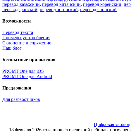
перевод казахский
,
перевод китайский
,
перевод корейский
,
пер
перевод финский
,
перевод эстонский
,
перевод японский
Возможности
Перевод текста
Примеры употребления
Склонение и спряжение
Наш блог
Бесплатные приложения
PROMT.One для iOS
PROMT.One для Android
Предложения
Для разработчиков
Цифровая эволюция
18 февраля 2026 года прошел очередной вебинар, посвящ