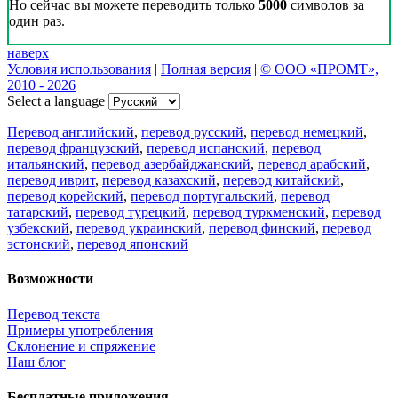
Но сейчас вы можете переводить только
5000
символов за
один раз.
наверх
Условия использования
|
Полная версия
|
© ООО «ПРОМТ»,
2010 - 2026
Select a language
Перевод английский
,
перевод русский
,
перевод немецкий
,
перевод французский
,
перевод испанский
,
перевод
итальянский
,
перевод азербайджанский
,
перевод арабский
,
перевод иврит
,
перевод казахский
,
перевод китайский
,
перевод корейский
,
перевод португальский
,
перевод
татарский
,
перевод турецкий
,
перевод туркменский
,
перевод
узбекский
,
перевод украинский
,
перевод финский
,
перевод
эстонский
,
перевод японский
Возможности
Перевод текста
Примеры употребления
Склонение и спряжение
Наш блог
Бесплатные приложения