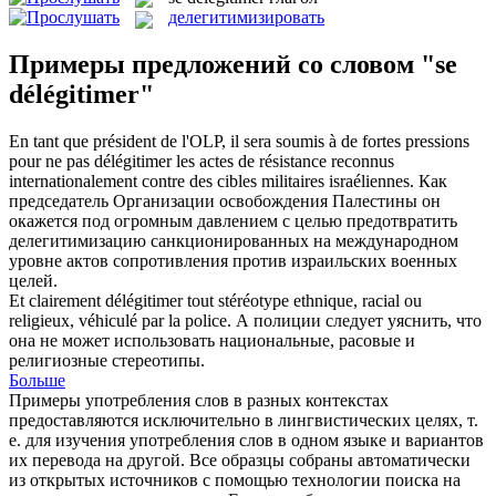
делегитимизировать
Примеры предложений со словом "se
délégitimer"
En tant que président de l'OLP, il sera soumis à de fortes pressions
pour ne pas
délégitimer
les actes de résistance reconnus
internationalement contre des cibles militaires israéliennes.
Как
председатель Организации освобождения Палестины он
окажется под огромным давлением с целью предотвратить
делегитимизацию санкционированных на международном
уровне актов сопротивления против израильских военных
целей.
Et clairement
délégitimer
tout stéréotype ethnique, racial ou
religieux, véhiculé par la police.
А полиции следует уяснить, что
она не может использовать национальные, расовые и
религиозные стереотипы.
Больше
Примеры употребления слов в разных контекстах
предоставляются исключительно в лингвистических целях, т.
е. для изучения употребления слов в одном языке и вариантов
их перевода на другой. Все образцы собраны автоматически
из открытых источников с помощью технологии поиска на