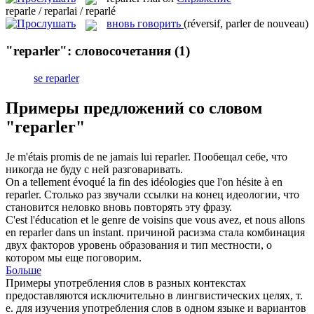
reparle / reparlai / reparlé
вновь говорить
(réversif, parler de nouveau)
"reparler": словосочетания
(1)
se reparler
Примеры предложений со словом
"reparler"
Je m'étais promis de ne jamais lui
reparler
.
Пообещал себе, что
никогда не буду с ней разговаривать.
On a tellement évoqué la fin des idéologies que l'on hésite à en
reparler
.
Столько раз звучали ссылки на конец идеологии, что
становится неловко вновь повторять эту фразу.
C'est l'éducation et le genre de voisins que vous avez, et nous allons
en
reparler
dans un instant.
причиной расизма стала комбинация
двух факторов уровень образования и тип местности, о
котором мы еще поговорим.
Больше
Примеры употребления слов в разных контекстах
предоставляются исключительно в лингвистических целях, т.
е. для изучения употребления слов в одном языке и вариантов