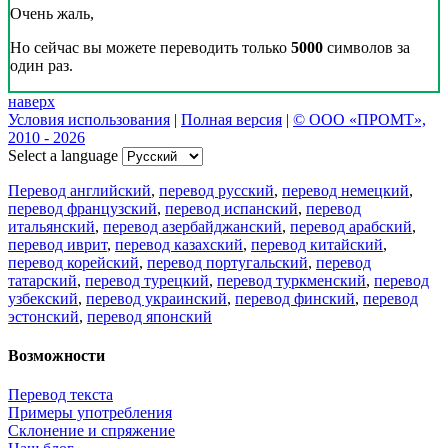
Очень жаль,
Но сейчас вы можете переводить только
5000
символов за
один раз.
наверх
Условия использования
|
Полная версия
|
© ООО «ПРОМТ»,
2010 - 2026
Select a language
Перевод английский
,
перевод русский
,
перевод немецкий
,
перевод французский
,
перевод испанский
,
перевод
итальянский
,
перевод азербайджанский
,
перевод арабский
,
перевод иврит
,
перевод казахский
,
перевод китайский
,
перевод корейский
,
перевод португальский
,
перевод
татарский
,
перевод турецкий
,
перевод туркменский
,
перевод
узбекский
,
перевод украинский
,
перевод финский
,
перевод
эстонский
,
перевод японский
Возможности
Перевод текста
Примеры употребления
Склонение и спряжение