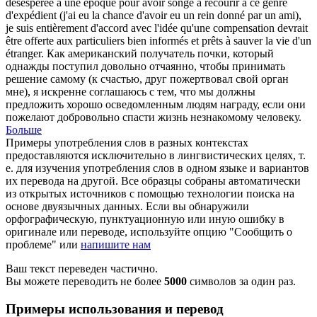
désespérée à une époque pour avoir songé à recourir à ce genre
d'expédient (j'ai eu la chance d'avoir eu un rein donné par un ami),
je suis entièrement d'accord avec l'idée qu'une compensation devrait
être offerte aux particuliers bien informés et prêts à sauver la vie d'un
étranger.
Как американский получатель почки, который
однажды поступил довольно отчаянно, чтобы принимать
решение самому (к счастью, друг пожертвовал свой орган
мне), я искренне соглашаюсь с тем, что мы должны
предложить хорошо осведомленным людям награду, если они
пожелают добровольно спасти жизнь незнакомому человеку.
Больше
Примеры употребления слов в разных контекстах
предоставляются исключительно в лингвистических целях, т.
е. для изучения употребления слов в одном языке и вариантов
их перевода на другой. Все образцы собраны автоматически
из открытых источников с помощью технологии поиска на
основе двуязычных данных. Если вы обнаружили
орфографическую, пунктуационную или иную ошибку в
оригинале или переводе, используйте опцию "Сообщить о
проблеме" или
напишите нам
Ваш текст переведен частично.
Вы можете переводить не более
5000
символов за один раз.
Примеры использования и перевод