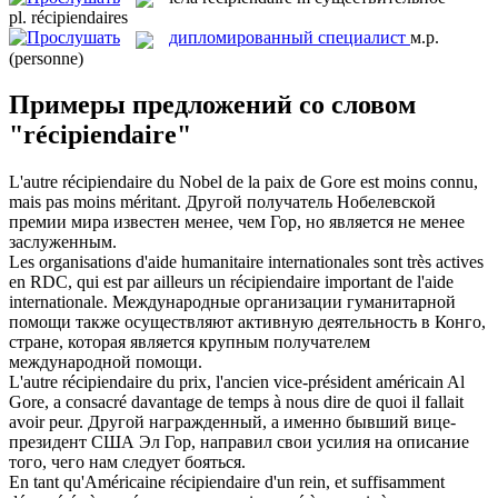
pl.
récipiendaires
дипломированный специалист
м.р.
(personne)
Примеры предложений со словом
"récipiendaire"
L'autre
récipiendaire
du Nobel de la paix de Gore est moins connu,
mais pas moins méritant.
Другой получатель Нобелевской
премии мира известен менее, чем Гор, но является не менее
заслуженным.
Les organisations d'aide humanitaire internationales sont très actives
en RDC, qui est par ailleurs un
récipiendaire
important de l'aide
internationale.
Международные организации гуманитарной
помощи также осуществляют активную деятельность в Конго,
стране, которая является крупным получателем
международной помощи.
L'autre
récipiendaire
du prix, l'ancien vice-président américain Al
Gore, a consacré davantage de temps à nous dire de quoi il fallait
avoir peur.
Другой награжденный, а именно бывший вице-
президент США Эл Гор, направил свои усилия на описание
того, чего нам следует бояться.
En tant qu'Américaine
récipiendaire
d'un rein, et suffisamment