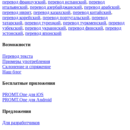
перевод французский
,
перевод испанский
,
перевод
итальянский
,
перевод азербайджанский
,
перевод арабский
,
перевод иврит
,
перевод казахский
,
перевод китайский
,
перевод корейский
,
перевод португальский
,
перевод
татарский
,
перевод турецкий
,
перевод туркменский
,
перевод
узбекский
,
перевод украинский
,
перевод финский
,
перевод
эстонский
,
перевод японский
Возможности
Перевод текста
Примеры употребления
Склонение и спряжение
Наш блог
Бесплатные приложения
PROMT.One для iOS
PROMT.One для Android
Предложения
Для разработчиков