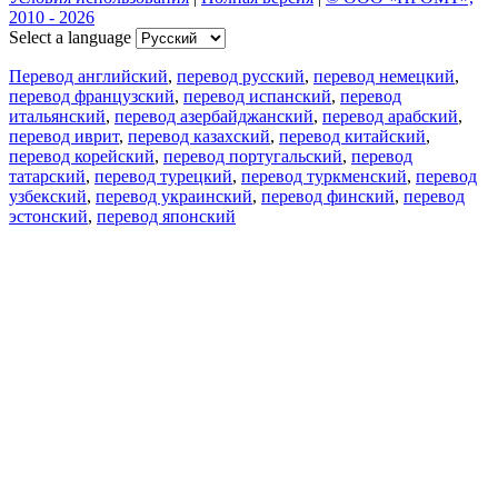
2010 - 2026
Select a language
Перевод английский
,
перевод русский
,
перевод немецкий
,
перевод французский
,
перевод испанский
,
перевод
итальянский
,
перевод азербайджанский
,
перевод арабский
,
перевод иврит
,
перевод казахский
,
перевод китайский
,
перевод корейский
,
перевод португальский
,
перевод
татарский
,
перевод турецкий
,
перевод туркменский
,
перевод
узбекский
,
перевод украинский
,
перевод финский
,
перевод
эстонский
,
перевод японский
Возможности
Перевод текста
Примеры употребления
Склонение и спряжение
Наш блог
Бесплатные приложения
PROMT.One для iOS
PROMT.One для Android