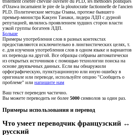
tristement célèbre cheville ouvrière du PLD, les méthodes politiques
d'Ozawa incarnaient le pire de la
ploutocratie
factionnelle de l'ancien
PLD.
Политические методы Озавы, протеже бывшего
премьер-министра Какуеи Танаки, лидера ЛДП с дурной
репутацией, являлись проявлением худших сторон власти
узкой группы богатеев ЛДП.
Больше
Примеры употребления слов в разных контекстах
предоставляются исключительно в лингвистических целях, т.
е. для изучения употребления слов в одном языке и вариантов
их перевода на другой. Все образцы собраны автоматически
из открытых источников с помощью технологии поиска на
основе двуязычных данных. Если вы обнаружили
орфографическую, пунктуационную или иную ошибку в
оригинале или переводе, используйте опцию "Сообщить о
проблеме" или
напишите нам
Ваш текст переведен частично.
Вы можете переводить не более
5000
символов за один раз.
Примеры использования и перевод
Что умеет переводчик французский ↔
русский