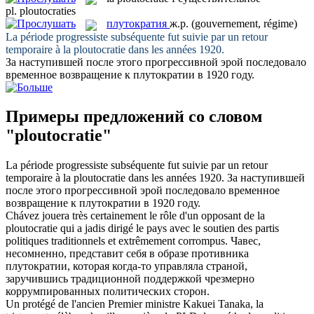
pl.
ploutocraties
плутократия
ж.р.
(gouvernement, régime)
La période progressiste subséquente fut suivie par un retour
temporaire à la
ploutocratie
dans les années 1920.
За наступившей после этого прогрессивной эрой последовало
временное возвращение к
плутократии
в 1920 году.
Примеры предложений со словом
"ploutocratie"
La période progressiste subséquente fut suivie par un retour
temporaire à la
ploutocratie
dans les années 1920.
За наступившей
после этого прогрессивной эрой последовало временное
возвращение к
плутократии
в 1920 году.
Chávez jouera très certainement le rôle d'un opposant de la
ploutocratie
qui a jadis dirigé le pays avec le soutien des partis
politiques traditionnels et extrêmement corrompus.
Чавес,
несомненно, представит себя в образе противника
плутократии
, которая когда-то управляла страной,
заручившись традиционной поддержкой чрезмерно
коррумпированных политических сторон.
Un protégé de l'ancien Premier ministre Kakuei Tanaka, la