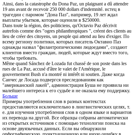
Ainsi, dans la catastrophe du Dona
Paz
, un plaignant a dû attendre
19 ans avant de recevoir 250 000 dollars d'indemnité.
истец в
трагедии с паромом "Дона Паз", например, 19 лет ждал
выплаты убытков, которые оценили в $250000.
Dans toute la région, des politiciens, qu'Octavio
Paz
décrivit
autrefois comme des "ogres philanthropiques ", créent des clients au
lieu de créer des citoyens, un peuple qui attend au lieu d'exiger.
По
всему региону политики, которых писатель Октавио Паз
однажды назвал "филантропическими людоедами", создают
клиентов вместо граждан, людей, которые ждут вместо того,
чтобы требовать.
Même quand Sánchez de Lozada fut chassé de son poste dans les
rues de La
Paz
, accusé d'âtre le valet de l'Amérique, le
gouvernement Bush n'a montré ni intérêt ni soutien.
Даже когда
Санчес де Лосада подвергся преследованиям как
"американский лакей", администрация Буша не проявила ни
малейшего интереса к его судьбе и не оказала ему поддержку.
Больше
Примеры употребления слов в разных контекстах
предоставляются исключительно в лингвистических целях, т.
е. для изучения употребления слов в одном языке и вариантов
их перевода на другой. Все образцы собраны автоматически
из открытых источников с помощью технологии поиска на
основе двуязычных данных. Если вы обнаружили
орфографическую, пунктуационную или иную ошибку в