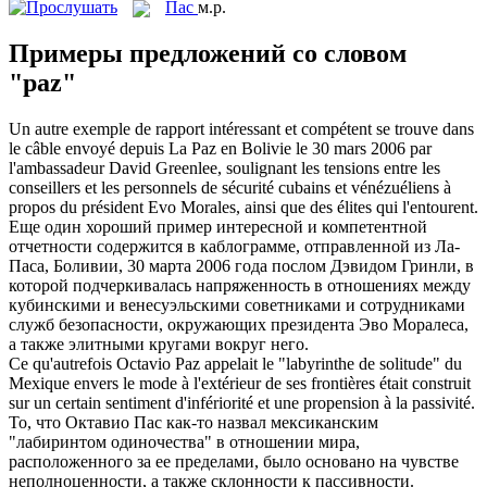
Пас
м.р.
Примеры предложений со словом
"paz"
Un autre exemple de rapport intéressant et compétent se trouve dans
le câble envoyé depuis La
Paz
en Bolivie le 30 mars 2006 par
l'ambassadeur David Greenlee, soulignant les tensions entre les
conseillers et les personnels de sécurité cubains et vénézuéliens à
propos du président Evo Morales, ainsi que des élites qui l'entourent.
Еще один хороший пример интересной и компетентной
отчетности содержится в каблограмме, отправленной из
Ла-
Паса
, Боливии, 30 марта 2006 года послом Дэвидом Гринли, в
которой подчеркивалась напряженность в отношениях между
кубинскими и венесуэльскими советниками и сотрудниками
служб безопасности, окружающих президента Эво Моралеса,
а также элитными кругами вокруг него.
Ce qu'autrefois Octavio
Paz
appelait le "labyrinthe de solitude" du
Mexique envers le mode à l'extérieur de ses frontières était construit
sur un certain sentiment d'infériorité et une propension à la passivité.
То, что Октавио
Пас
как-то назвал мексиканским
"лабиринтом одиночества" в отношении мира,
расположенного за ее пределами, было основано на чувстве
неполноценности, а также склонности к пассивности.