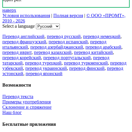
Наш Блог
Цифровая эволюция перевода: как вузам бесплатно получить
CAT-систему PROMT Translation Factory
18 февраля 2026 года прошел очередной вебинар,
посвященный Академической программе компании PROMT
для представителей высших учебных заведений. Вебинар
провела Наталья Железняк, руководитель лингвистич
01.03.2026
Поделиться переводом
×
идет загрузка...
Прямая ссылка на перевод: