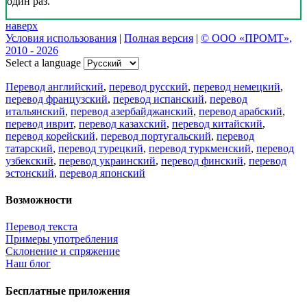
один раз.
наверх
Условия использования
|
Полная версия
|
© ООО «ПРОМТ»,
2010 - 2026
Select a language
Перевод английский
,
перевод русский
,
перевод немецкий
,
перевод французский
,
перевод испанский
,
перевод
итальянский
,
перевод азербайджанский
,
перевод арабский
,
перевод иврит
,
перевод казахский
,
перевод китайский
,
перевод корейский
,
перевод португальский
,
перевод
татарский
,
перевод турецкий
,
перевод туркменский
,
перевод
узбекский
,
перевод украинский
,
перевод финский
,
перевод
эстонский
,
перевод японский
Возможности
Перевод текста
Примеры употребления
Склонение и спряжение
Наш блог
Бесплатные приложения