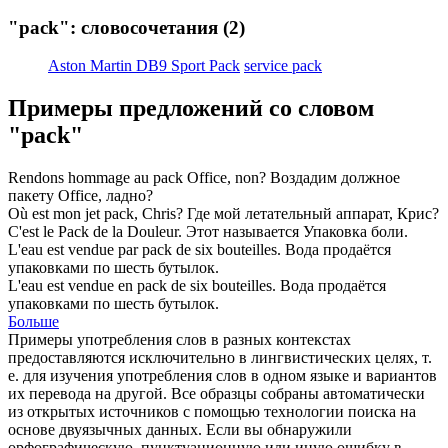
"pack": словосочетания
(2)
Aston Martin DB9 Sport Pack
service pack
Примеры предложений со словом
"pack"
Rendons hommage au
pack
Office, non?
Воздадим должное
пакету Office, ладно?
Où est mon jet
pack
, Chris?
Где мой летательный аппарат, Крис?
C'est le
Pack
de la Douleur.
Этот называется Упаковка боли.
L'eau est vendue par
pack
de six bouteilles.
Вода продаётся
упаковками по шесть бутылок.
L'eau est vendue en
pack
de six bouteilles.
Вода продаётся
упаковками по шесть бутылок.
Больше
Примеры употребления слов в разных контекстах
предоставляются исключительно в лингвистических целях, т.
е. для изучения употребления слов в одном языке и вариантов
их перевода на другой. Все образцы собраны автоматически
из открытых источников с помощью технологии поиска на
основе двуязычных данных. Если вы обнаружили
орфографическую, пунктуационную или иную ошибку в