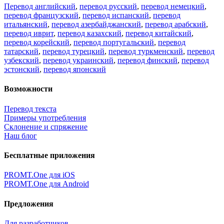
Перевод английский
,
перевод русский
,
перевод немецкий
,
перевод французский
,
перевод испанский
,
перевод
итальянский
,
перевод азербайджанский
,
перевод арабский
,
перевод иврит
,
перевод казахский
,
перевод китайский
,
перевод корейский
,
перевод португальский
,
перевод
татарский
,
перевод турецкий
,
перевод туркменский
,
перевод
узбекский
,
перевод украинский
,
перевод финский
,
перевод
эстонский
,
перевод японский
Возможности
Перевод текста
Примеры употребления
Склонение и спряжение
Наш блог
Бесплатные приложения
PROMT.One для iOS
PROMT.One для Android
Предложения
Для разработчиков