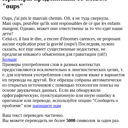
"oups"
Oups
, j'ai pris le mauvais chemin.
Ой, я не туда свернула.
Mais
oups
, peut-être qu'ils sont responsables de ce que les enfants
mangent.
Однако, может они ответствены за то что едят наши
дети?
Celui-ci, il faut le dire, a encore d'énormes carences, ne proposant
aucune explication pour la gravité (
oups
!)
Последняя, нужно
сказать, все еще имеет существенные недостатки, не
предлагая никакого объяснения для гравитации (ой!)
Больше
Примеры употребления слов в разных контекстах
предоставляются исключительно в лингвистических целях, т.
е. для изучения употребления слов в одном языке и вариантов
их перевода на другой. Все образцы собраны автоматически
из открытых источников с помощью технологии поиска на
основе двуязычных данных. Если вы обнаружили
орфографическую, пунктуационную или иную ошибку в
оригинале или переводе, используйте опцию "Сообщить о
проблеме" или
напишите нам
Ваш текст переведен частично.
Вы можете переводить не более
5000
символов за один раз.