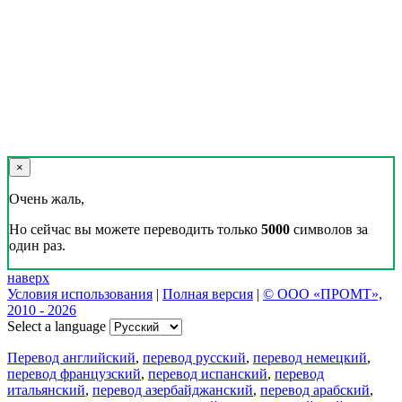
×
Очень жаль,
Но сейчас вы можете переводить только
5000
символов за
один раз.
наверх
Условия использования
|
Полная версия
|
© ООО «ПРОМТ»,
2010 - 2026
Select a language
Перевод английский
,
перевод русский
,
перевод немецкий
,
перевод французский
,
перевод испанский
,
перевод
итальянский
,
перевод азербайджанский
,
перевод арабский
,