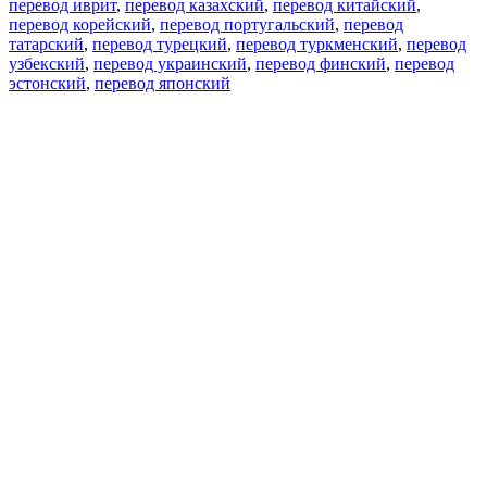
перевод иврит
,
перевод казахский
,
перевод китайский
,
перевод корейский
,
перевод португальский
,
перевод
татарский
,
перевод турецкий
,
перевод туркменский
,
перевод
узбекский
,
перевод украинский
,
перевод финский
,
перевод
эстонский
,
перевод японский
Возможности
Перевод текста
Примеры употребления
Склонение и спряжение
Наш блог
Бесплатные приложения
PROMT.One для iOS
PROMT.One для Android
Предложения
Для разработчиков
Копировать текст