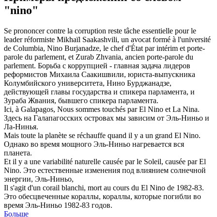
"nino"
Se prononcer contre la corruption reste tâche essentielle pour le
leader réformiste Mikhaïl Saakashvili, un avocat formé à l'université
de Columbia,
Nino
Burjanadze, le chef d'État par intérim et porte-
parole du parlement, et Zurab Zhvania, ancien porte-parole du
parlement.
Борьба с коррупцией - главная задача лидеров
реформистов Михаила Саакишвили, юриста-выпускника
Колумбийского университета,
Нино
Бурджанадзе,
действующей главы государства и спикера парламента, и
Зураба Жвания, бывшего спикера парламента.
Ici, à Galapagos, Nous sommes touchés par El
Nino
et La Nina.
Здесь на Галапагосских островах мы зависим от Эль-Ниньо и
Ла-Нинья.
Mais toute la planète se réchauffe quand il y a un grand El
Nino
.
Однако во время мощного Эль-Ниньо нагревается вся
планета.
Et il y a une variabilité naturelle causée par le Soleil, causée par El
Nino
.
Это естественные изменения под влиянием солнечной
энергии, Эль-Ниньо,
Il s'agit d'un corail blanchi, mort au cours du El
Nino
de 1982-83.
Это обесцвеченные кораллы, кораллы, которые погибли во
время Эль-Ниньо 1982-83 годов.
Больше