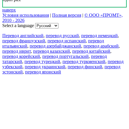
наверх
Условия использования
|
Полная версия
|
© ООО «ПРОМТ»,
2010 - 2026
Select a language
Перевод английский
,
перевод русский
,
перевод немецкий
,
перевод французский
,
перевод испанский
,
перевод
итальянский
,
перевод азербайджанский
,
перевод арабский
,
перевод иврит
,
перевод казахский
,
перевод китайский
,
перевод корейский
,
перевод португальский
,
перевод
татарский
,
перевод турецкий
,
перевод туркменский
,
перевод
узбекский
,
перевод украинский
,
перевод финский
,
перевод
эстонский
,
перевод японский
Возможности
Перевод текста
Примеры употребления
Склонение и спряжение
Наш блог
Бесплатные приложения