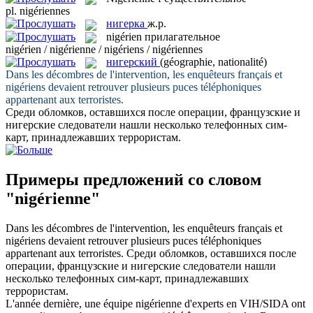
pl.
nigériennes
нигерка
ж.р.
nigérien
прилагательное
nigérien / nigérienne / nigériens / nigériennes
нигерский
(géographie, nationalité)
Dans les décombres de l'intervention, les enquêteurs français et
nigériens
devaient retrouver plusieurs puces téléphoniques
appartenant aux terroristes.
Среди обломков, оставшихся после операции, французские и
нигерские
следователи нашли несколько телефонных сим-
карт, принадлежавших террористам.
Примеры предложений со словом
"nigérienne"
Dans les décombres de l'intervention, les enquêteurs français et
nigériens
devaient retrouver plusieurs puces téléphoniques
appartenant aux terroristes.
Среди обломков, оставшихся после
операции, французские и
нигерские
следователи нашли
несколько телефонных сим-карт, принадлежавших
террористам.
L'année dernière, une équipe
nigérienne
d'experts en VIH/SIDA ont