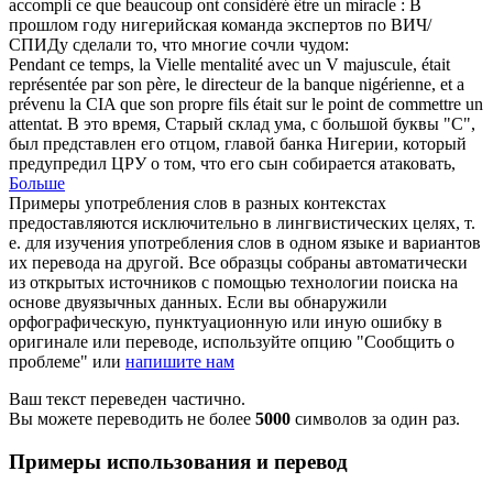
accompli ce que beaucoup ont considéré être un miracle :
В
прошлом году нигерийская команда экспертов по ВИЧ/
СПИДу сделали то, что многие сочли чудом:
Pendant ce temps, la Vielle mentalité avec un V majuscule, était
représentée par son père, le directeur de la banque
nigérienne
, et a
prévenu la CIA que son propre fils était sur le point de commettre un
attentat.
В это время, Старый склад ума, с большой буквы "С",
был представлен его отцом, главой банка Нигерии, который
предупредил ЦРУ о том, что его сын собирается атаковать,
Больше
Примеры употребления слов в разных контекстах
предоставляются исключительно в лингвистических целях, т.
е. для изучения употребления слов в одном языке и вариантов
их перевода на другой. Все образцы собраны автоматически
из открытых источников с помощью технологии поиска на
основе двуязычных данных. Если вы обнаружили
орфографическую, пунктуационную или иную ошибку в
оригинале или переводе, используйте опцию "Сообщить о
проблеме" или
напишите нам
Ваш текст переведен частично.
Вы можете переводить не более
5000
символов за один раз.
Примеры использования и перевод