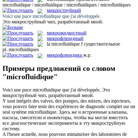
microfluidique / microfluidique / microfluidiques / microfluidiques
микроструйный
Voici une puce
microfluidique
que j'ai développée.
Это
микроструйный
чип, разработанный мной.
микрожидкостный
микрофлюидный
la
microfluidique
f
существительное
pl.
microfluidiques
микрофлюидика
ж.р.
Примеры предложений со словом
"microfluidique"
Voici une puce
microfluidique
que j'ai développée.
Это
микроструйный
чип, разработанный мной.
Y sont intégrés des valves, des pompes, des mixers, des injecteurs,
vous pouvez faire tenir des expériences de diagnostic complet sur un
seul système
microfluidique
.
Здесь же и встроенные клапаны,
насосы, смесители и инжекторы, чтобы вы могли вместить
все диагностические эксперименты в эту
микроструйную
систему.
A l'heure actuelle, nous pouvons miniaturiser des laboratoires de