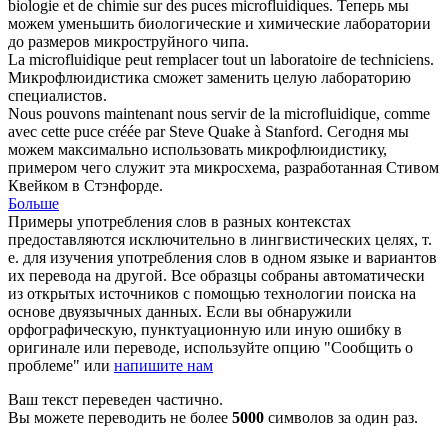
biologie et de chimie sur des puces
microfluidiques
.
Теперь мы
можем уменьшить биологические и химические лаборатории
до размеров
микроструйного
чипа.
La
microfluidique
peut remplacer tout un laboratoire de techniciens.
Микрофлюидистика сможет заменить целую лабораторию
специалистов.
Nous pouvons maintenant nous servir de la
microfluidique
, comme
avec cette puce créée par Steve Quake à Stanford.
Сегодня мы
можем максимально использовать микрофлюидистику,
примером чего служит эта микросхема, разработанная Стивом
Квейком в Стэнфорде.
Больше
Примеры употребления слов в разных контекстах
предоставляются исключительно в лингвистических целях, т.
е. для изучения употребления слов в одном языке и вариантов
их перевода на другой. Все образцы собраны автоматически
из открытых источников с помощью технологии поиска на
основе двуязычных данных. Если вы обнаружили
орфографическую, пунктуационную или иную ошибку в
оригинале или переводе, используйте опцию "Сообщить о
проблеме" или
напишите нам
Ваш текст переведен частично.
Вы можете переводить не более
5000
символов за один раз.