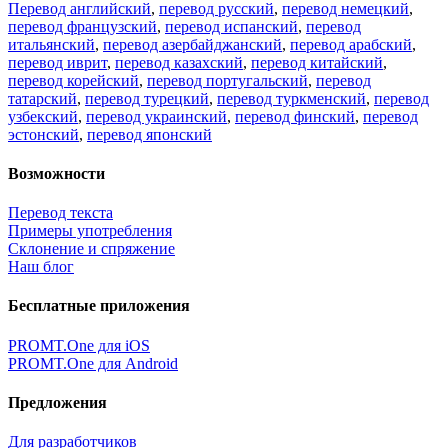
Перевод английский
,
перевод русский
,
перевод немецкий
,
перевод французский
,
перевод испанский
,
перевод
итальянский
,
перевод азербайджанский
,
перевод арабский
,
перевод иврит
,
перевод казахский
,
перевод китайский
,
перевод корейский
,
перевод португальский
,
перевод
татарский
,
перевод турецкий
,
перевод туркменский
,
перевод
узбекский
,
перевод украинский
,
перевод финский
,
перевод
эстонский
,
перевод японский
Возможности
Перевод текста
Примеры употребления
Склонение и спряжение
Наш блог
Бесплатные приложения
PROMT.One для iOS
PROMT.One для Android
Предложения
Для разработчиков