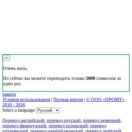
×
Очень жаль,
Но сейчас вы можете переводить только
5000
символов за
один раз.
наверх
Условия использования
|
Полная версия
|
© ООО «ПРОМТ»,
2010 - 2026
Select a language
Перевод английский
,
перевод русский
,
перевод немецкий
,
перевод французский
,
перевод испанский
,
перевод
итальянский
,
перевод азербайджанский
,
перевод арабский
,