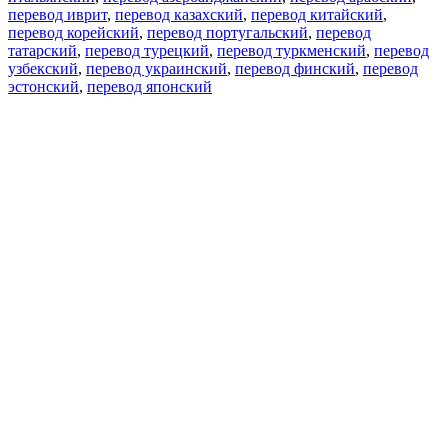
перевод иврит
,
перевод казахский
,
перевод китайский
,
перевод корейский
,
перевод португальский
,
перевод
татарский
,
перевод турецкий
,
перевод туркменский
,
перевод
узбекский
,
перевод украинский
,
перевод финский
,
перевод
эстонский
,
перевод японский
Возможности
Перевод текста
Примеры употребления
Склонение и спряжение
Наш блог
Бесплатные приложения
PROMT.One для iOS
PROMT.One для Android
Предложения
Для разработчиков