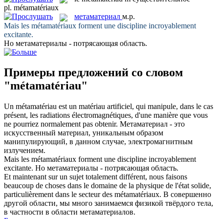
pl.
métamatériaux
метаматериал
м.р.
Mais les
métamatériaux
forment une discipline incroyablement
excitante.
Но
метаматериалы
- потрясающая область.
Примеры предложений со словом
"métamatériau"
Un
métamatériau
est un matériau artificiel, qui manipule, dans le cas
présent, les radiations électromagnétiques, d'une manière que vous
ne pourriez normalement pas obtenir.
Метаматериал
- это
искусственный материал, уникальным образом
манипулирующий, в данном случае, электромагнитным
излучением.
Mais les
métamatériaux
forment une discipline incroyablement
excitante.
Но
метаматериалы
- потрясающая область.
Et maintenant sur un sujet totalement différent, nous faisons
beaucoup de choses dans le domaine de la physique de l'état solide,
particulièrement dans le secteur des
métamatériaux
.
В совершенно
другой области, мы много занимаемся физикой твёрдого тела,
в частности в области
метаматериалов
.