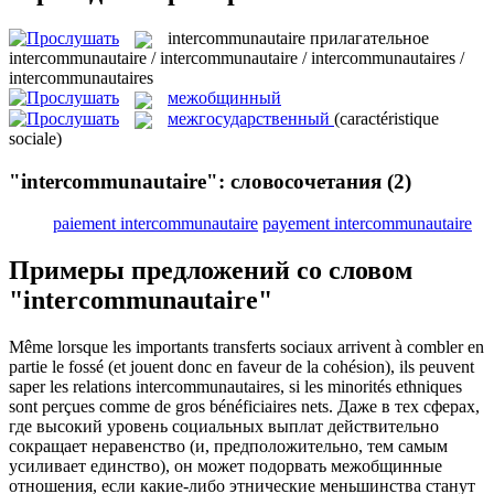
intercommunautaire
прилагательное
intercommunautaire / intercommunautaire / intercommunautaires /
intercommunautaires
межобщинный
межгосударственный
(caractéristique
sociale)
"intercommunautaire": словосочетания
(2)
paiement intercommunautaire
payement intercommunautaire
Примеры предложений со словом
"intercommunautaire"
Même lorsque les importants transferts sociaux arrivent à combler en
partie le fossé (et jouent donc en faveur de la cohésion), ils peuvent
saper les relations
intercommunautaires
, si les minorités ethniques
sont perçues comme de gros bénéficiaires nets.
Даже в тех сферах,
где высокий уровень социальных выплат действительно
сокращает неравенство (и, предположительно, тем самым
усиливает единство), он может подорвать
межобщинные
отношения, если какие-либо этнические меньшинства станут