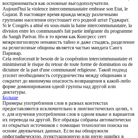
восприниматься как основные выгодополучатели.
Aujourd'hui la violence
intercommunautaire
embrase son Etat, le
Gujarat.
В настоящее время вражда между различными
группами населения опустошает его родной штат Гуджарат.
Si le Congrès a attisé en sous-main la haine
intercommunautaire
, la
division entre les communautés fait partie intégrante du programme
du Sangh Parivar.
Но в то время как Конгресс сеет
межрелигиозную ненависть тайно и даже стыдясь, разделение
на религиозные общины является частью мандата Сангх
Паривар.
Cela renforcerait le besoin de la coopération
intercommunautaire
et
minimiserait le risque du retour de toute forme de domination ou de
dictature de la part d'une communauté religieuse.
Такой подход
усилит необходимость сотрудничества между общинами и
сократит до минимума опасность возвращения к какой-либо
форме доминирования одной группы над другой или
диктатуры.
Больше
Примеры употребления слов в разных контекстах
предоставляются исключительно в лингвистических целях, т.
е. для изучения употребления слов в одном языке и вариантов
их перевода на другой. Все образцы собраны автоматически
из открытых источников с помощью технологии поиска на
основе двуязычных данных. Если вы обнаружили
орфографическую, пунктуационную или иную ошибку в