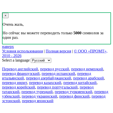
×
Очень жаль,
Но сейчас вы можете переводить только
5000
символов за
один раз.
наверх
Условия использования
|
Полная версия
|
© ООО «ПРОМТ»,
2010 - 2026
Select a language
Перевод английский
,
перевод русский
,
перевод немецкий
,
перевод французский
,
перевод испанский
,
перевод
итальянский
,
перевод азербайджанский
,
перевод арабский
,
перевод иврит
,
перевод казахский
,
перевод китайский
,
перевод корейский
,
перевод португальский
,
перевод
татарский
,
перевод турецкий
,
перевод туркменский
,
перевод
узбекский
,
перевод украинский
,
перевод финский
,
перевод
эстонский
,
перевод японский
Возможности