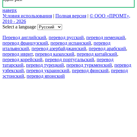
наверх
Условия использования
|
Полная версия
|
© ООО «ПРОМТ»,
2010 - 2026
Select a language
Перевод английский
,
перевод русский
,
перевод немецкий
,
перевод французский
,
перевод испанский
,
перевод
итальянский
,
перевод азербайджанский
,
перевод арабский
,
перевод иврит
,
перевод казахский
,
перевод китайский
,
перевод корейский
,
перевод португальский
,
перевод
татарский
,
перевод турецкий
,
перевод туркменский
,
перевод
узбекский
,
перевод украинский
,
перевод финский
,
перевод
эстонский
,
перевод японский
Возможности
Перевод текста
Примеры употребления
Склонение и спряжение
Наш блог
Бесплатные приложения