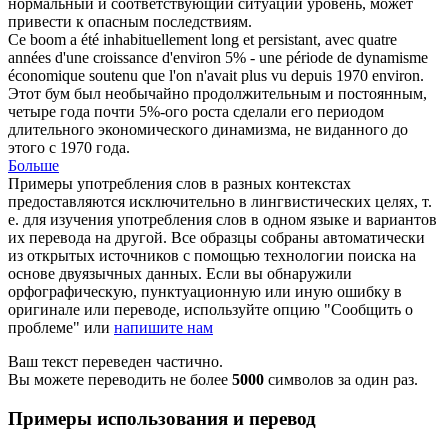
нормальный и соответствующий ситуации уровень, может
привести к опасным последствиям.
Ce boom a été
inhabituellement
long et persistant, avec quatre
années d'une croissance d'environ 5% - une période de dynamisme
économique soutenu que l'on n'avait plus vu depuis 1970 environ.
Этот бум был необычайно продолжительным и постоянным,
четыре года почти 5%-ого роста сделали его периодом
длительного экономического динамизма, не виданного до
этого с 1970 года.
Больше
Примеры употребления слов в разных контекстах
предоставляются исключительно в лингвистических целях, т.
е. для изучения употребления слов в одном языке и вариантов
их перевода на другой. Все образцы собраны автоматически
из открытых источников с помощью технологии поиска на
основе двуязычных данных. Если вы обнаружили
орфографическую, пунктуационную или иную ошибку в
оригинале или переводе, используйте опцию "Сообщить о
проблеме" или
напишите нам
Ваш текст переведен частично.
Вы можете переводить не более
5000
символов за один раз.
Примеры использования и перевод