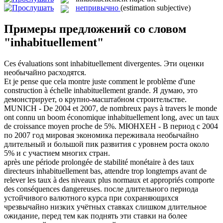
непривычно
(estimation subjective)
Примеры предложений со словом
"inhabituellement"
Ces évaluations sont
inhabituellement
divergentes.
Эти оценки
необычайно расходятся.
Et je pense que cela montre juste comment le problème d'une
construction à échelle
inhabituellement
grande.
Я думаю, это
демонстрирует, о крупно-масштабном строительстве.
MUNICH - De 2004 et 2007, de nombreux pays à travers le monde
ont connu un boom économique
inhabituellement
long, avec un taux
de croissance moyen proche de 5%.
МЮНХЕН - В период с 2004
по 2007 год мировая экономика переживала необычайно
длительный и большой пик развития с уровнем роста около
5% и с участием многих стран.
après une période prolongée de stabilité monétaire à des taux
directeurs
inhabituellement
bas, attendre trop longtemps avant de
relever les taux à des niveaux plus normaux et appropriés comporte
des conséquences dangereuses.
после длительного периода
устойчивого валютного курса при сохраняющихся
чрезвычайно низких учётных ставках слишком длительное
ожидание, перед тем как поднять эти ставки на более