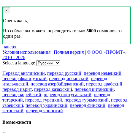
×
Очень жаль,
Но сейчас вы можете переводить только
5000
символов за
один раз.
наверх
Условия использования
|
Полная версия
|
© ООО «ПРОМТ»,
2010 - 2026
Select a language
Перевод английский
,
перевод русский
,
перевод немецкий
,
перевод французский
,
перевод испанский
,
перевод
итальянский
,
перевод азербайджанский
,
перевод арабский
,
перевод иврит
,
перевод казахский
,
перевод китайский
,
перевод корейский
,
перевод португальский
,
перевод
татарский
,
перевод турецкий
,
перевод туркменский
,
перевод
узбекский
,
перевод украинский
,
перевод финский
,
перевод
эстонский
,
перевод японский
Возможности