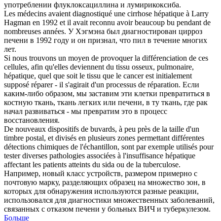
употреблении флуклоксациллина и лумирикоксиба.
Les médecins avaient diagnostiqué une cirrhose
hépatique
à Larry
Hagman en 1992 et il avait reconnu avoir beaucoup bu pendant de
nombreuses années.
У Хэгмэна был диагностирован цирроз
печени в 1992 году и он признал, что пил в течение многих
лет.
Si nous trouvons un moyen de provoquer la différenciation de ces
cellules, afin qu'elles deviennent du tissu osseux, pulmonaire,
hépatique
, quel que soit le tissu que le cancer est initialement
supposé réparer - il s'agirait d'un processus de réparation.
Если
каким-либо образом, мы заставим эти клетки превратиться в
костную ткань, ткань легких или печени, в ту ткань, где рак
начал развиваться - мы превратим это в процесс
восстановления.
De nouveaux dispositifs de buvards, à peu près de la taille d'un
timbre postal, et divisés en plusieurs zones permettant différentes
détections chimiques de l'échantillon, sont par exemple utilisés pour
tester diverses pathologies associées à l'insuffisance
hépatique
affectant les patients atteints du sida ou de la tuberculose.
Например, новый класс устройств, размером примерно с
почтовую марку, разделяющих образец на множество зон, в
которых для обнаружения используются разные реакции,
использовался для диагностики множественных заболеваний,
связанных с отказом печени у больных ВИЧ и туберкулезом.
Больше