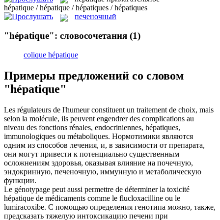
hépatique / hépatique / hépatiques / hépatiques
печеночный
"hépatique": словосочетания
(1)
colique hépatique
Примеры предложений со словом
"hépatique"
Les régulateurs de l'humeur constituent un traitement de choix, mais
selon la molécule, ils peuvent engendrer des complications au
niveau des fonctions rénales, endocriniennes,
hépatiques
,
immunologiques ou métaboliques.
Нормотимики являются
одним из способов лечения, и, в зависимости от препарата,
они могут привести к потенциально существенным
осложнениям здоровья, оказывая влияние на почечную,
эндокринную,
печеночную
, иммунную и метаболическую
функции.
Le génotypage peut aussi permettre de déterminer la toxicité
hépatique
de médicaments comme le flucloxacilline ou le
lumiracoxibe.
С помощью определения генотипа можно, также,
предсказать тяжелую интоксикацию печени при