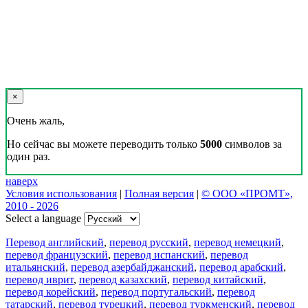
×
Очень жаль,
Но сейчас вы можете переводить только
5000
символов за
один раз.
наверх
Условия использования
|
Полная версия
|
© ООО «ПРОМТ»,
2010 - 2026
Select a language
Перевод английский
,
перевод русский
,
перевод немецкий
,
перевод французский
,
перевод испанский
,
перевод
итальянский
,
перевод азербайджанский
,
перевод арабский
,
перевод иврит
,
перевод казахский
,
перевод китайский
,
перевод корейский
,
перевод португальский
,
перевод
татарский
,
перевод турецкий
,
перевод туркменский
,
перевод