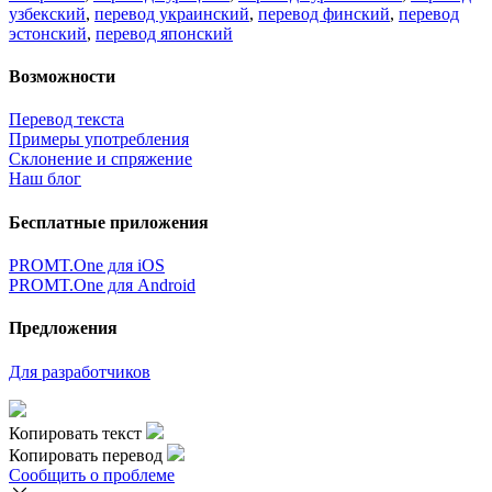
узбекский
,
перевод украинский
,
перевод финский
,
перевод
эстонский
,
перевод японский
Возможности
Перевод текста
Примеры употребления
Склонение и спряжение
Наш блог
Бесплатные приложения
PROMT.One для iOS
PROMT.One для Android
Предложения
Для разработчиков
Копировать текст
Копировать перевод
Сообщить о проблеме