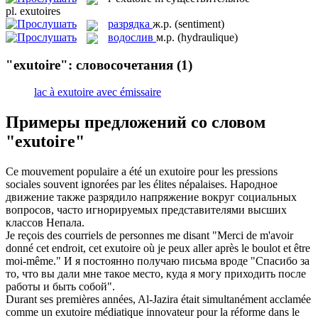
pl.
exutoires
разрядка
ж.р.
(sentiment)
водослив
м.р.
(hydraulique)
"exutoire": словосочетания
(1)
lac à exutoire avec émissaire
Примеры предложений со словом
"exutoire"
Ce mouvement populaire a été un
exutoire
pour les pressions
sociales souvent ignorées par les élites népalaises.
Народное
движение также разрядило напряжение вокруг социальных
вопросов, часто игнорируемых представителями высших
классов Непала.
Je reçois des courriels de personnes me disant "Merci de m'avoir
donné cet endroit, cet
exutoire
où je peux aller après le boulot et être
moi-même."
И я постоянно получаю письма вроде "Спасибо за
то, что вы дали мне такое место, куда я могу приходить после
работы и быть собой".
Durant ses premières années, Al-Jazira était simultanément acclamée
comme un
exutoire
médiatique innovateur pour la réforme dans le