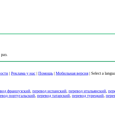
раз.
ости
|
Реклама у нас
|
Помощь
|
Мобильная версия
|
Select a langu
евод французский
,
перевод испанский
,
перевод итальянский
,
пер
евод португальский
,
перевод татарский
,
перевод турецкий
,
пере