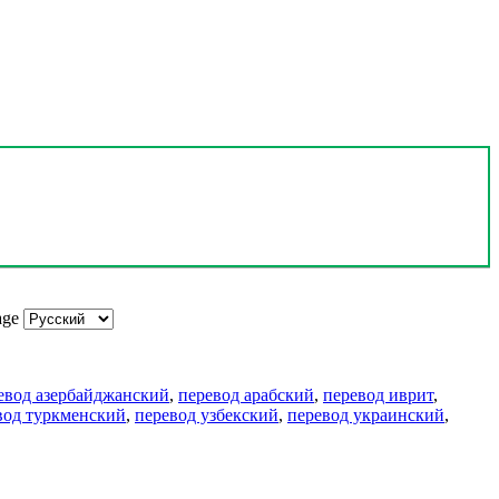
age
евод азербайджанский
,
перевод арабский
,
перевод иврит
,
вод туркменский
,
перевод узбекский
,
перевод украинский
,