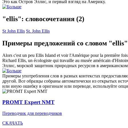
Это как Остров
Эллис
, и первый взгляд на Америку.
"ellis": словосочетания
(2)
St John Ellis
St. John Ellis
Примеры предложений со словом "ellis"
Alors c'est un peu
Ellis
Island et voir l'Amérique pour la première fois
Richard
Ellis
, un écologiste qui travaille au musée américain d'Histoi
Эллис
, морской защитник природных ресурсов в американском М
Примеры употребления слов в разных контекстах предоставляют
другой. Все образцы собраны автоматически из открытых ист
или иную ошибку в оригинале или переводе, используйте опц
PROMT Expert NMT
Переводчик для переводчиков
СКАЧАТЬ