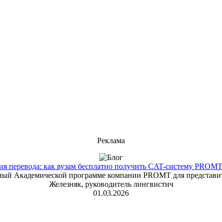
Реклама
 перевода: как вузам бесплатно получить CAT-систему PROMT T
енный Академической программе компании PROMT для представит
Железняк, руководитель лингвистич
01.03.2026