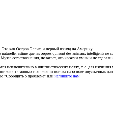
.
Это как Остров
Эллис
, и первый взгляд на Америку.
re naturelle, estime que les orques qui sont des animaux intelligents ne
узее естествознания, полагает, что касатки умны и не сделали 
ся исключительно в лингвистических целях, т. е. для изучения 
очников с помощью технологии поиска на основе двуязычных д
ию "Сообщить о проблеме" или
напишите нам