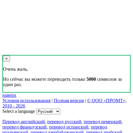
×
Очень жаль,
Но сейчас вы можете переводить только
5000
символов за
один раз.
наверх
Условия использования
|
Полная версия
|
© ООО «ПРОМТ»,
2010 - 2026
Select a language
Перевод английский
,
перевод русский
,
перевод немецкий
,
перевод французский
,
перевод испанский
,
перевод
итальянский
,
перевод азербайджанский
,
перевод арабский
,