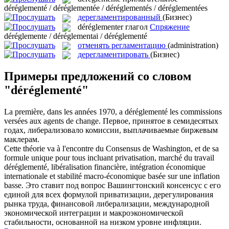
déréglementé / déréglementée / déréglementés / déréglementées
дерегламентированный
(Бизнес)
déréglementer
глагол
Спряжение
déréglemente / déréglementai / déréglementé
отменять регламентацию
(administration)
дерегламентировать
(Бизнес)
Примеры предложений со словом
"déréglementé"
La première, dans les années 1970, a
déréglementé
les commissions
versées aux agents de change.
Первое, принятое в семидесятых
годах, либерализовало комиссии, выплачиваемые биржевым
маклерам.
Cette théorie va à l'encontre du Consensus de Washington, et de sa
formule unique pour tous incluant privatisation, marché du travail
déréglementé
, libéralisation financière, intégration économique
internationale et stabilité macro-économique basée sur une inflation
basse.
Это ставит под вопрос Вашингтонский консенсус с его
единой для всех формулой приватизации, дерегулирования
рынка труда, финансовой либерализации, международной
экономической интеграции и макроэкономической
стабильности, основанной на низком уровне инфляции.