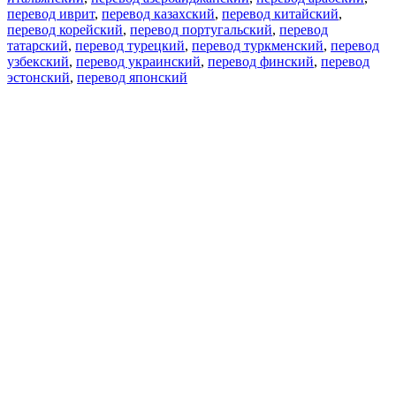
перевод иврит
,
перевод казахский
,
перевод китайский
,
перевод корейский
,
перевод португальский
,
перевод
татарский
,
перевод турецкий
,
перевод туркменский
,
перевод
узбекский
,
перевод украинский
,
перевод финский
,
перевод
эстонский
,
перевод японский
Возможности
Перевод текста
Примеры употребления
Склонение и спряжение
Наш блог
Бесплатные приложения
PROMT.One для iOS
PROMT.One для Android
Предложения
Для разработчиков