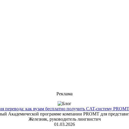
Реклама
 перевода: как вузам бесплатно получить CAT-систему PROMT T
енный Академической программе компании PROMT для представит
Железняк, руководитель лингвистич
01.03.2026