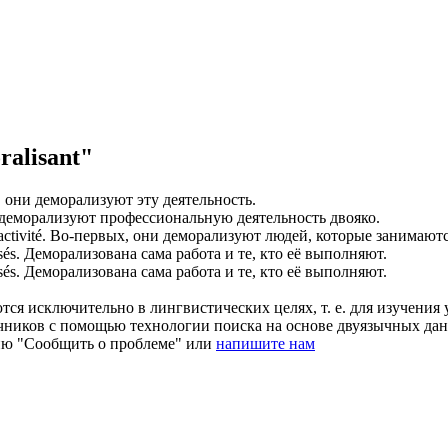
alisant"
, они
деморализуют
эту деятельность.
деморализуют
профессиональную деятельность двояко.
ctivité.
Во-первых, они
деморализуют
людей, которые занимаютс
sés.
Деморализована
сама работа и те, кто её выполняют.
sés
.
Деморализована
сама работа и те, кто её выполняют.
ся исключительно в лингвистических целях, т. е. для изучения 
очников с помощью технологии поиска на основе двуязычных д
ию "Сообщить о проблеме" или
напишите нам