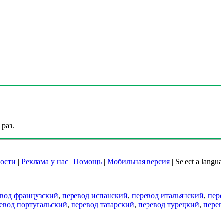
раз.
ости
|
Реклама у нас
|
Помощь
|
Мобильная версия
|
Select a langu
евод французский
,
перевод испанский
,
перевод итальянский
,
пер
евод португальский
,
перевод татарский
,
перевод турецкий
,
пере