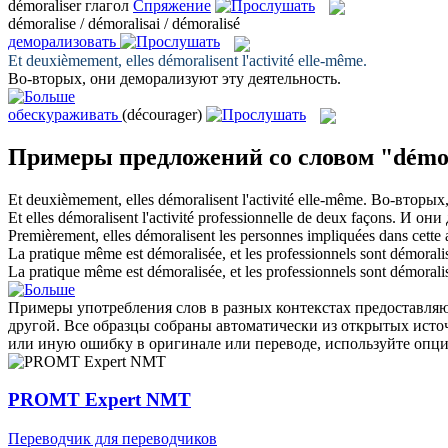
démoraliser
глагол
Спряжение
démoralise / démoralisai / démoralisé
деморализовать
Et deuxièmement, elles
démoralisent
l'activité elle-même.
Во-вторых, они
деморализуют
эту деятельность.
обескураживать
(décourager)
Примеры предложений со словом "démor
Et deuxièmement, elles
démoralisent
l'activité elle-même.
Во-вторых
Et elles
démoralisent
l'activité professionnelle de deux façons.
И они
Premièrement, elles
démoralisent
les personnes impliquées dans cette a
La pratique même est
démoralisée
, et les professionnels sont démorali
La pratique même est démoralisée, et les professionnels sont
démorali
Примеры употребления слов в разных контекстах предоставляют
другой. Все образцы собраны автоматически из открытых ист
или иную ошибку в оригинале или переводе, используйте опц
PROMT Expert NMT
Переводчик для переводчиков