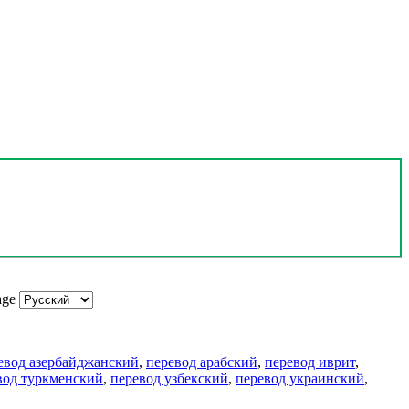
age
евод азербайджанский
,
перевод арабский
,
перевод иврит
,
вод туркменский
,
перевод узбекский
,
перевод украинский
,