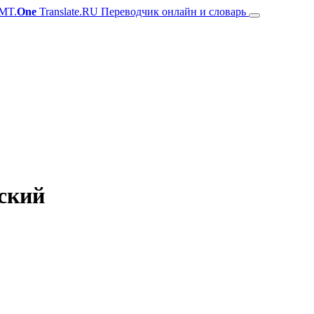
MT.
One
Translate.RU Переводчик онлайн и словарь
сский