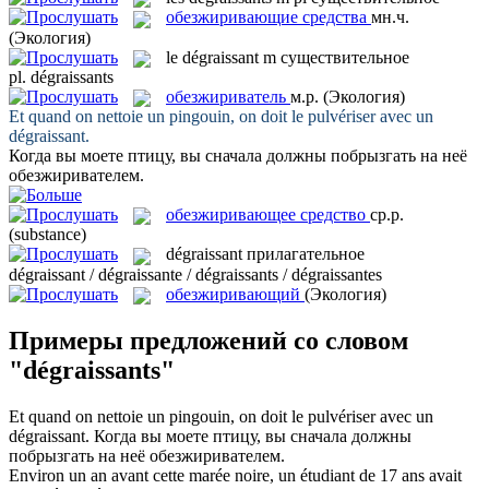
обезжиривающие средства
мн.ч.
(Экология)
le
dégraissant
m
существительное
pl.
dégraissants
обезжириватель
м.р.
(Экология)
Et quand on nettoie un pingouin, on doit le pulvériser avec un
dégraissant
.
Когда вы моете птицу, вы сначала должны побрызгать на неё
обезжиривателем
.
обезжиривающее средство
ср.р.
(substance)
dégraissant
прилагательное
dégraissant / dégraissante / dégraissants / dégraissantes
обезжиривающий
(Экология)
Примеры предложений со словом
"dégraissants"
Et quand on nettoie un pingouin, on doit le pulvériser avec un
dégraissant
.
Когда вы моете птицу, вы сначала должны
побрызгать на неё
обезжиривателем
.
Environ un an avant cette marée noire, un étudiant de 17 ans avait