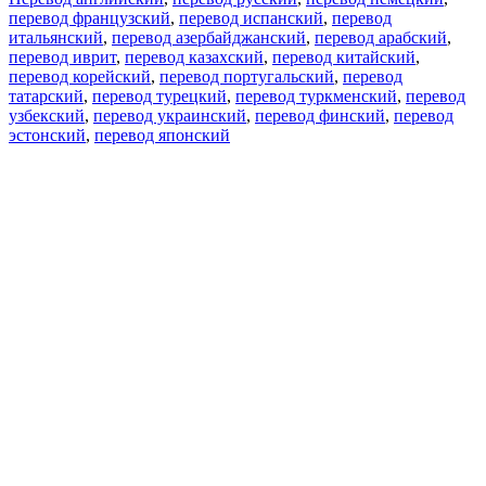
перевод французский
,
перевод испанский
,
перевод
итальянский
,
перевод азербайджанский
,
перевод арабский
,
перевод иврит
,
перевод казахский
,
перевод китайский
,
перевод корейский
,
перевод португальский
,
перевод
татарский
,
перевод турецкий
,
перевод туркменский
,
перевод
узбекский
,
перевод украинский
,
перевод финский
,
перевод
эстонский
,
перевод японский
Возможности
Перевод текста
Примеры употребления
Склонение и спряжение
Наш блог
Бесплатные приложения
PROMT.One для iOS
PROMT.One для Android
Предложения
Для разработчиков