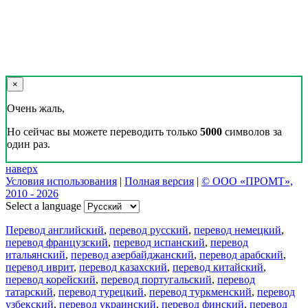
×
Очень жаль,
Но сейчас вы можете переводить только
5000
символов за
один раз.
наверх
Условия использования
|
Полная версия
|
© ООО «ПРОМТ»,
2010 - 2026
Select a language
Перевод английский
,
перевод русский
,
перевод немецкий
,
перевод французский
,
перевод испанский
,
перевод
итальянский
,
перевод азербайджанский
,
перевод арабский
,
перевод иврит
,
перевод казахский
,
перевод китайский
,
перевод корейский
,
перевод португальский
,
перевод
татарский
,
перевод турецкий
,
перевод туркменский
,
перевод
узбекский
,
перевод украинский
,
перевод финский
,
перевод