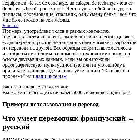
l'équipement, le sac de
couchage
, un caleçon de rechange - tout ce
dont j'avais besoin pour 3 mois.
И я тянул за собой всю еду, все
припасы, оборудование, спальник, одну смену белья - всё, что
мне было нужно на три месяца.
Больше
Примеры употребления слов в разных контекстах
предоставляются исключительно в лингвистических целях, т.
е. для изучения употребления слов в одном языке и вариантов
их перевода на другой. Все образцы собраны автоматически
из открытых источников с помощью технологии поиска на
основе двуязычных данных. Если вы обнаружили
орфографическую, пунктуационную или иную ошибку в
оригинале или переводе, используйте опцию "Сообщить о
проблеме" или
напишите нам
Ваш текст переведен частично.
Вы можете переводить не более
5000
символов за один раз.
Примеры использования и перевод
Что умеет переводчик французский ↔
русский
PROMT.One помогает быстро и точно переводить тексты и