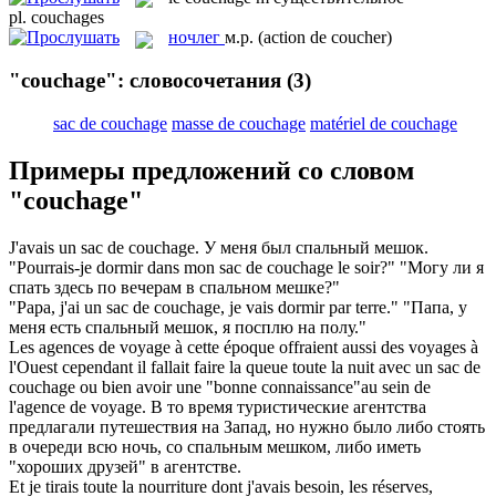
pl.
couchages
ночлег
м.р.
(action de coucher)
"couchage": словосочетания
(3)
sac de couchage
masse de couchage
matériel de couchage
Примеры предложений со словом
"couchage"
J'avais un
sac de couchage
.
У меня был
спальный мешок
.
"Pourrais-je dormir dans mon
sac de couchage
le soir?"
"Могу ли я
спать здесь по вечерам в
спальном мешке
?"
"Papa, j'ai un
sac de couchage
, je vais dormir par terre."
"Папа, у
меня есть
спальный мешок
, я посплю на полу."
Les agences de voyage à cette époque offraient aussi des voyages à
l'Ouest cependant il fallait faire la queue toute la nuit avec un
sac de
couchage
ou bien avoir une "bonne connaissance"au sein de
l'agence de voyage.
В то время туристические агентства
предлагали путешествия на Запад, но нужно было либо стоять
в очереди всю ночь, со
спальным мешком
, либо иметь
"хороших друзей" в агентстве.
Et je tirais toute la nourriture dont j'avais besoin, les réserves,