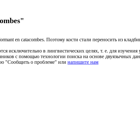
combes"
sformant en
catacombes
.
Поэтому кости стали переносить из кладби
ся исключительно в лингвистических целях, т. е. для изучения 
очников с помощью технологии поиска на основе двуязычных д
ию "Сообщить о проблеме" или
напишите нам