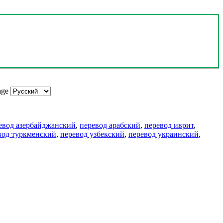
age
евод азербайджанский
,
перевод арабский
,
перевод иврит
,
вод туркменский
,
перевод узбекский
,
перевод украинский
,