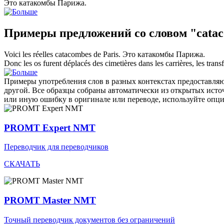
Это
катакомбы
Парижа.
Примеры предложений со словом "cata
Voici les réelles
catacombes
de Paris.
Это
катакомбы
Парижа.
Donc les os furent déplacés des cimetières dans les carrières, les tran
Примеры употребления слов в разных контекстах предоставляют
другой. Все образцы собраны автоматически из открытых ист
или иную ошибку в оригинале или переводе, используйте опц
PROMT Expert NMT
Переводчик для переводчиков
СКАЧАТЬ
PROMT Master NMT
Точный переводчик документов без ограничений