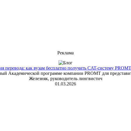
Реклама
 перевода: как вузам бесплатно получить CAT-систему PROMT T
енный Академической программе компании PROMT для представит
Железняк, руководитель лингвистич
01.03.2026