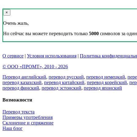
×
Очень жаль,
Но сейчас вы можете переводить только
5000
символов за один 
О сервисе
|
Условия использования
|
Политика конфиденциальн
© ООО «ПРОМТ», 2010 - 2026
Перевод английский
,
перевод русский
,
перевод немецкий
,
пер
перевод казахский
,
перевод китайский
,
перевод корейский
,
пер
перевод финский
,
перевод эстонский
,
перевод японский
Возможности
Перевод текста
Примеры употребления
Склонение и спряжение
Наш блог