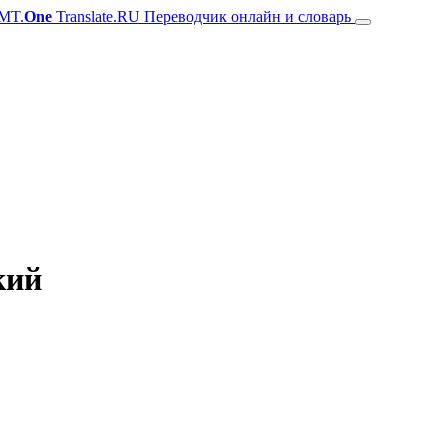
MT.
One
Translate.RU Переводчик онлайн и словарь
кий