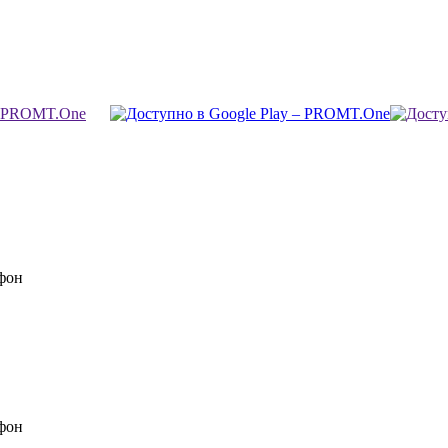
фон
фон