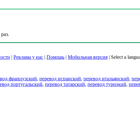
раз.
ости
|
Реклама у нас
|
Помощь
|
Мобильная версия
|
Select a langu
евод французский
,
перевод испанский
,
перевод итальянский
,
пер
евод португальский
,
перевод татарский
,
перевод турецкий
,
пере