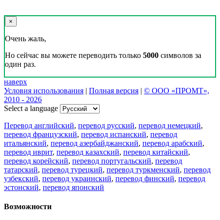
×
Очень жаль,
Но сейчас вы можете переводить только
5000
символов за
один раз.
наверх
Условия использования
|
Полная версия
|
© ООО «ПРОМТ»,
2010 - 2026
Select a language
Перевод английский
,
перевод русский
,
перевод немецкий
,
перевод французский
,
перевод испанский
,
перевод
итальянский
,
перевод азербайджанский
,
перевод арабский
,
перевод иврит
,
перевод казахский
,
перевод китайский
,
перевод корейский
,
перевод португальский
,
перевод
татарский
,
перевод турецкий
,
перевод туркменский
,
перевод
узбекский
,
перевод украинский
,
перевод финский
,
перевод
эстонский
,
перевод японский
Возможности