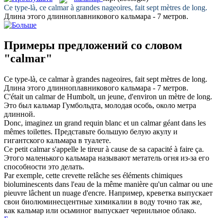
Ce type-là, ce
calmar
à grandes nageoires, fait sept mètres de long.
Длина этого длинноплавникового
кальмара
- 7 метров.
Примеры предложений со словом
"calmar"
Ce type-là, ce
calmar
à grandes nageoires, fait sept mètres de long.
Длина этого длинноплавникового
кальмара
- 7 метров.
C'était un
calmar
de Humbolt, un jeune, d'environ un mètre de long.
Это был
кальмар
Гумбольдта, молодая особь, около метра
длинной.
Donc, imaginez un grand requin blanc et un
calmar
géant dans les
mêmes toilettes.
Представьте большую белую акулу и
гигантского
кальмара
в туалете.
Ce petit
calmar
s'appelle le tireur à cause de sa capacité à faire ça.
Этого маленького
кальмара
называют метатель огня из-за его
способности это делать.
Par exemple, cette crevette relâche ses éléments chimiques
bioluminescents dans l'eau de la même manière qu'un
calmar
ou une
pieuvre lâchent un nuage d'encre.
Например, креветка выпускает
свои биолюминесцентные химикалии в воду точно так же,
как
кальмар
или осьминог выпускает чернильное облако.