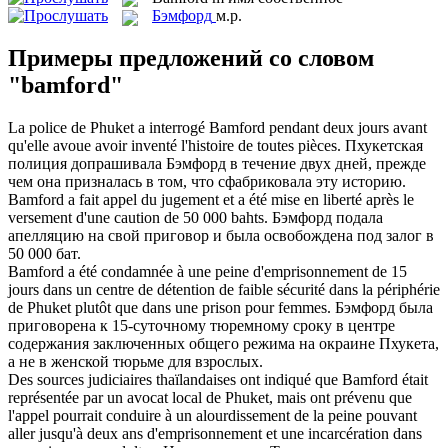
Бэмфорд
м.р.
Примеры предложений со словом
"bamford"
La police de Phuket a interrogé
Bamford
pendant deux jours avant
qu'elle avoue avoir inventé l'histoire de toutes pièces.
Пхукетская
полиция допрашивала
Бэмфорд
в течение двух дней, прежде
чем она призналась в том, что сфабриковала эту историю.
Bamford
a fait appel du jugement et a été mise en liberté après le
versement d'une caution de 50 000 bahts.
Бэмфорд
подала
апелляцию на свой приговор и была освобождена под залог в
50 000 бат.
Bamford
a été condamnée à une peine d'emprisonnement de 15
jours dans un centre de détention de faible sécurité dans la périphérie
de Phuket plutôt que dans une prison pour femmes.
Бэмфорд
была
приговорена к 15-суточному тюремному сроку в центре
содержания заключенных общего режима на окраине Пхукета,
а не в женской тюрьме для взрослых.
Des sources judiciaires thaïlandaises ont indiqué que
Bamford
était
représentée par un avocat local de Phuket, mais ont prévenu que
l'appel pourrait conduire à un alourdissement de la peine pouvant
aller jusqu'à deux ans d'emprisonnement et une incarcération dans