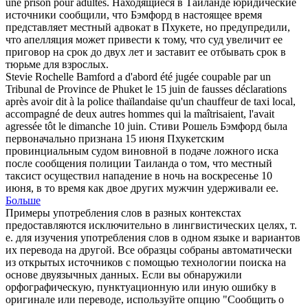
une prison pour adultes.
Находящиеся в Таиланде юридические
источники сообщили, что
Бэмфорд
в настоящее время
представляет местный адвокат в Пхукете, но предупредили,
что апелляция может привести к тому, что суд увеличит ее
приговор на срок до двух лет и заставит ее отбывать срок в
тюрьме для взрослых.
Stevie Rochelle
Bamford
a d'abord été jugée coupable par un
Tribunal de Province de Phuket le 15 juin de fausses déclarations
après avoir dit à la police thaïlandaise qu'un chauffeur de taxi local,
accompagné de deux autres hommes qui la maîtrisaient, l'avait
agressée tôt le dimanche 10 juin.
Стиви Рошель
Бэмфорд
была
первоначально признана 15 июня Пхукетским
провинциальным судом виновной в подаче ложного иска
после сообщения полиции Таиланда о том, что местный
таксист осуществил нападение в ночь на воскресенье 10
июня, в то время как двое других мужчин удерживали ее.
Больше
Примеры употребления слов в разных контекстах
предоставляются исключительно в лингвистических целях, т.
е. для изучения употребления слов в одном языке и вариантов
их перевода на другой. Все образцы собраны автоматически
из открытых источников с помощью технологии поиска на
основе двуязычных данных. Если вы обнаружили
орфографическую, пунктуационную или иную ошибку в
оригинале или переводе, используйте опцию "Сообщить о