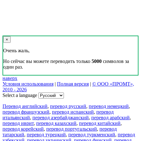
×
Очень жаль,
Но сейчас вы можете переводить только
5000
символов за
один раз.
наверх
Условия использования
|
Полная версия
|
© ООО «ПРОМТ»,
2010 - 2026
Select a language
Перевод английский
,
перевод русский
,
перевод немецкий
,
перевод французский
,
перевод испанский
,
перевод
итальянский
,
перевод азербайджанский
,
перевод арабский
,
перевод иврит
,
перевод казахский
,
перевод китайский
,
перевод корейский
,
перевод португальский
,
перевод
татарский
,
перевод турецкий
,
перевод туркменский
,
перевод
узбекский
,
перевод украинский
,
перевод финский
,
перевод