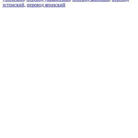
эстонский
,
перевод японский
Возможности
Перевод текста
Примеры употребления
Склонение и спряжение
Наш блог
Бесплатные приложения
PROMT.One для iOS
PROMT.One для Android
Предложения
Для разработчиков
Копировать текст
Копировать перевод
Сообщить о проблеме