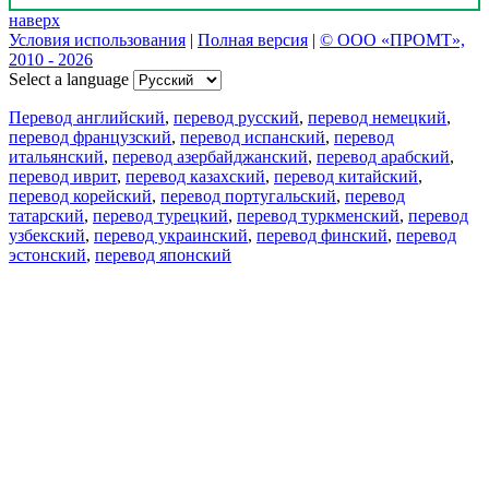
наверх
Условия использования
|
Полная версия
|
© ООО «ПРОМТ»,
2010 - 2026
Select a language
Перевод английский
,
перевод русский
,
перевод немецкий
,
перевод французский
,
перевод испанский
,
перевод
итальянский
,
перевод азербайджанский
,
перевод арабский
,
перевод иврит
,
перевод казахский
,
перевод китайский
,
перевод корейский
,
перевод португальский
,
перевод
татарский
,
перевод турецкий
,
перевод туркменский
,
перевод
узбекский
,
перевод украинский
,
перевод финский
,
перевод
эстонский
,
перевод японский
Возможности
Перевод текста
Примеры употребления
Склонение и спряжение
Наш блог
Бесплатные приложения
PROMT.One для iOS