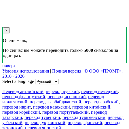
×
Очень жаль,
Но сейчас вы можете переводить только
5000
символов за
один раз.
наверх
Условия использования
|
Полная версия
|
© ООО «ПРОМТ»,
2010 - 2026
Select a language
Перевод английский
,
перевод русский
,
перевод немецкий
,
перевод французский
,
перевод испанский
,
перевод
итальянский
,
перевод азербайджанский
,
перевод арабский
,
перевод иврит
,
перевод казахский
,
перевод китайский
,
перевод корейский
,
перевод португальский
,
перевод
татарский
,
перевод турецкий
,
перевод туркменский
,
перевод
узбекский
,
перевод украинский
,
перевод финский
,
перевод
эстонский
,
перевод японский