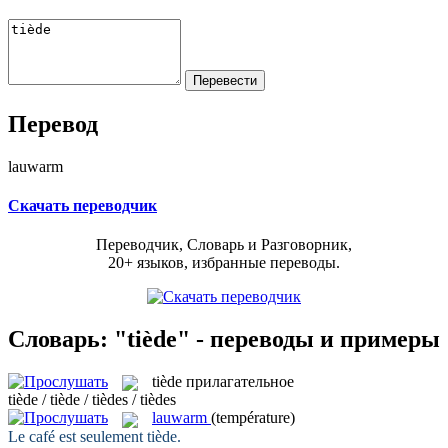
Перевод
lauwarm
Скачать переводчик
Переводчик, Словарь и Разговорник,
20+ языков, избранные переводы.
Словарь: "tiède" - переводы и примеры
tiède
прилагательное
tiède / tiède / tièdes / tièdes
lauwarm
(température)
Le café est seulement
tiède
.