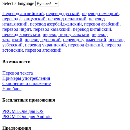
Select a language
Перевод английский
,
перевод русский
,
перевод немецкий
,
перевод французский
,
перевод испанский
,
перевод
итальянский
,
перевод азербайджанский
,
перевод арабский
,
перевод иврит
,
перевод казахский
,
перевод китайский
,
перевод корейский
,
перевод португальский
,
перевод
татарский
,
перевод турецкий
,
перевод туркменский
,
перевод
узбекский
,
перевод украинский
,
перевод финский
,
перевод
эстонский
,
перевод японский
Возможности
Перевод текста
Примеры употребления
Склонение и спряжение
Наш блог
Бесплатные приложения
PROMT.One для iOS
PROMT.One для Android
Предложения