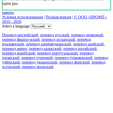
один раз.
наверх
Условия использования
|
Полная версия
|
© ООО «ПРОМТ»,
2010 - 2026
Select a language
Перевод английский
,
перевод русский
,
перевод немецкий
,
перевод французский
,
перевод испанский
,
перевод
итальянский
,
перевод азербайджанский
,
перевод арабский
,
перевод иврит
,
перевод казахский
,
перевод китайский
,
перевод корейский
,
перевод португальский
,
перевод
татарский
,
перевод турецкий
,
перевод туркменский
,
перевод
узбекский
,
перевод украинский
,
перевод финский
,
перевод
эстонский
,
перевод японский
Возможности
Перевод текста
Примеры употребления
Склонение и спряжение
Наш блог
Бесплатные приложения