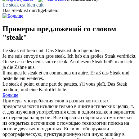
Le
steak
est bien cuit.
Das
Steak
ist durchgebraten.
Примеры предложений со словом
"steak"
Le
steak
est bien cuit.
Das
Steak
ist durchgebraten.
Je me suis envoyé un gros
steak
.
Ich hab ein großes
Steak
verdrückt.
On se casse les dents sur ce
steak
.
An diesem
Steak
beißt man sich
ja die Zähne aus.
Il mangea le
steak
et en commanda un autre.
Er aß das
Steak
und
bestellte ein weiteres.
Le
steak
à point, et une part de patates, s'il vous plaît.
Das
Steak
medium, und eine Kartoffel bitte.
Больше
Примеры употребления слов в разных контекстах
предоставляются исключительно в лингвистических целях, т.
е. для изучения употребления слов в одном языке и вариантов
их перевода на другой. Все образцы собраны автоматически
из открытых источников с помощью технологии поиска на
основе двуязычных данных. Если вы обнаружили
орфографическую, пунктуационную или иную ошибку в