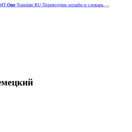
MT.
One
Translate.RU Переводчик онлайн и словарь
немецкий