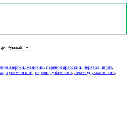
age
евод азербайджанский
,
перевод арабский
,
перевод иврит
,
вод туркменский
,
перевод узбекский
,
перевод украинский
,