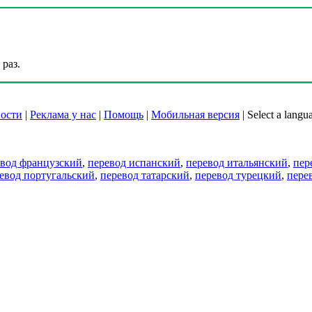
раз.
ости
|
Реклама у нас
|
Помощь
|
Мобильная версия
|
Select a langu
евод французский
,
перевод испанский
,
перевод итальянский
,
пер
евод португальский
,
перевод татарский
,
перевод турецкий
,
пере