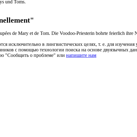
rys und Toms.
nellement"
oupées de Mary et de Tom.
Die Voodoo-Priesterin bohrte
feierlich
ihre 
ся исключительно в лингвистических целях, т. е. для изучения 
очников с помощью технологии поиска на основе двуязычных д
ию "Сообщить о проблеме" или
напишите нам