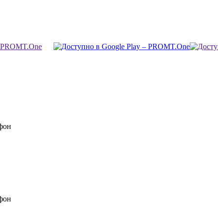
фон
фон