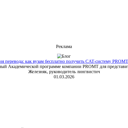
Реклама
 перевода: как вузам бесплатно получить CAT-систему PROMT T
енный Академической программе компании PROMT для представит
Железняк, руководитель лингвистич
01.03.2026