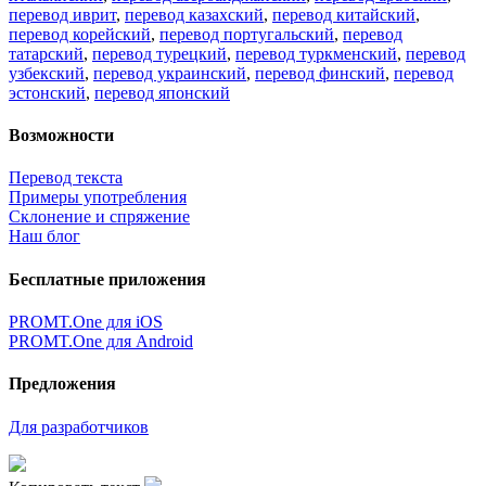
перевод иврит
,
перевод казахский
,
перевод китайский
,
перевод корейский
,
перевод португальский
,
перевод
татарский
,
перевод турецкий
,
перевод туркменский
,
перевод
узбекский
,
перевод украинский
,
перевод финский
,
перевод
эстонский
,
перевод японский
Возможности
Перевод текста
Примеры употребления
Склонение и спряжение
Наш блог
Бесплатные приложения
PROMT.One для iOS
PROMT.One для Android
Предложения
Для разработчиков