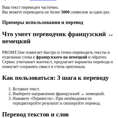
Ваш текст переведен частично.
Вы можете переводить не более
5000
символов за один раз.
Примеры использования и перевод
Что умеет переводчик французский ↔
немецкий
PROMT.One помогает быстро и точно переводить тексты и
отдельные слова
с французского на немецкий
и обратно.
Сервис учитывает контекст, предлагает варианты перевода и
помогает сохранять смысл и стиль оригинала.
Как пользоваться: 3 шага к переводу
Вставьте текст.
Выберите направление французский ↔ немецкий.
Нажмите «Перевести». При необходимости
отредактируйте результат и скопируйте перевод.
Перевод текстов и слов