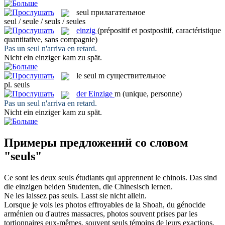
seul
прилагательное
seul / seule / seuls / seules
einzig
(prépositif et postpositif, caractéristique
quantitative, sans compagnie)
Pas un
seul
n'arriva en retard.
Nicht ein
einziger
kam zu spät.
le
seul
m
существительное
pl.
seuls
der
Einzige
m
(unique, personne)
Pas un
seul
n'arriva en retard.
Nicht ein
einziger
kam zu spät.
Примеры предложений со словом
"seuls"
Ce sont les deux
seuls
étudiants qui apprennent le chinois.
Das sind
die
einzigen
beiden Studenten, die Chinesisch lernen.
Ne les laissez pas
seuls
.
Lasst sie nicht
allein
.
Lorsque je vois les photos effroyables de la Shoah, du génocide
arménien ou d'autres massacres, photos souvent prises par les
tortionnaires eux-mêmes, souvent
seuls
témoins de leurs exactions,