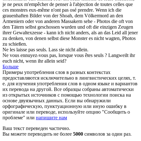
je ne peux m'empêcher de penser à l'abjection de toutes celles que
ces monstres eux-même n'ont pas osé prendre.
Wenn ich die
grauenhaften Bilder von der Shoah, dem Völkermord an den
Armeniern oder von anderen Massakern sehe - Photos die oft von
den Tätern selbst geschossen wurden und oft die
einzigen
Zeugen
ihrer Gewaltexzesse - kann ich nicht anders, als an das Leid all jener
zu denken, von denen selbst diese Monster es nicht wagten, Photos
zu schießen.
Ne les laisse pas
seuls
.
Lass sie nicht
allein
.
Ne vous ennuyez-vous pas, lorsque vous êtes
seuls
?
Langweilt ihr
euch nicht, wenn ihr
allein
seid?
Больше
Примеры употребления слов в разных контекстах
предоставляются исключительно в лингвистических целях, т.
е. для изучения употребления слов в одном языке и вариантов
их перевода на другой. Все образцы собраны автоматически
из открытых источников с помощью технологии поиска на
основе двуязычных данных. Если вы обнаружили
орфографическую, пунктуационную или иную ошибку в
оригинале или переводе, используйте опцию "Сообщить о
проблеме" или
напишите нам
Ваш текст переведен частично.
Вы можете переводить не более
5000
символов за один раз.