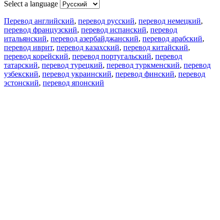
Select a language
Перевод английский
,
перевод русский
,
перевод немецкий
,
перевод французский
,
перевод испанский
,
перевод
итальянский
,
перевод азербайджанский
,
перевод арабский
,
перевод иврит
,
перевод казахский
,
перевод китайский
,
перевод корейский
,
перевод португальский
,
перевод
татарский
,
перевод турецкий
,
перевод туркменский
,
перевод
узбекский
,
перевод украинский
,
перевод финский
,
перевод
эстонский
,
перевод японский
Возможности
Перевод текста
Примеры употребления
Склонение и спряжение
Наш блог
Бесплатные приложения
PROMT.One для iOS
PROMT.One для Android
Предложения