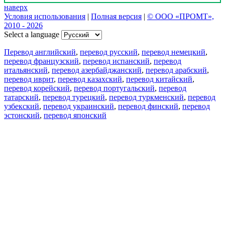
наверх
Условия использования
|
Полная версия
|
© ООО «ПРОМТ»,
2010 - 2026
Select a language
Перевод английский
,
перевод русский
,
перевод немецкий
,
перевод французский
,
перевод испанский
,
перевод
итальянский
,
перевод азербайджанский
,
перевод арабский
,
перевод иврит
,
перевод казахский
,
перевод китайский
,
перевод корейский
,
перевод португальский
,
перевод
татарский
,
перевод турецкий
,
перевод туркменский
,
перевод
узбекский
,
перевод украинский
,
перевод финский
,
перевод
эстонский
,
перевод японский
Возможности
Перевод текста
Примеры употребления
Склонение и спряжение
Наш блог
Бесплатные приложения
PROMT.One для iOS