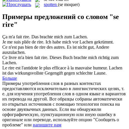
spotten
(se moquer)
Примеры предложений со словом "se
rire"
Ça m'a fait
rire
.
Das brachte mich zum
Lachen
.
Je me suis pliée de
rire
.
Ich habe mich vor
Lachen
gekrümmt.
Ce n'est pas bien de
rire
des autres.
Es ist nicht gut, Andere
auszulachen.
Ce livre m'a bien fait
rire
.
Dieses Buch brachte mich richtig zum
Lachen
.
Le
rire
est l'antidote le plus efficace à la mauvaise humeur.
Lachen
ist das wirkungsvollste Gegengift gegen schlechte Laune.
Больше
Примеры употребления слов в разных контекстах
предоставляются исключительно в лингвистических целях, т.
е. для изучения употребления слов в одном языке и вариантов
их перевода на другой. Все образцы собраны автоматически
из открытых источников с помощью технологии поиска на
основе двуязычных данных. Если вы обнаружили
орфографическую, пунктуационную или иную ошибку в
оригинале или переводе, используйте опцию "Сообщить о
проблеме" или
напишите нам