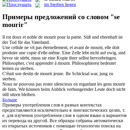
im Sterben liegen
Примеры предложений со словом "se
mourir"
Il est doux et noble de
mourir
pour la patrie.
Süß und ehrenhaft ist
der Tod für das Vaterland.
Une cellule ne vit pas éternellement, et avant de
mourir
, elle doit
produire une copie d'elle-même.
Eine Zelle lebt nicht auf ewig, und
bevor sie
stirbt
, muss sie eine Kopie ihrer selbst hervorbringen.
Philosopher, c'est apprendre à
mourir
.
Philosophieren bedeutet
lernen zu
sterben
.
C'était son destin de
mourir
jeune.
Ihr Schicksal war, jung zu
sterben
.
Nous ne pouvons pas rester silencieux en regardant les gens
mourir
de faim.
Wir können beim Anblick verhungernder Leute doch nicht
still sitzen bleiben.
Больше
Примеры употребления слов в разных контекстах
предоставляются исключительно в лингвистических целях, т.
е. для изучения употребления слов в одном языке и вариантов
их перевода на другой. Все образцы собраны автоматически
из открытых источников с помощью технологии поиска на