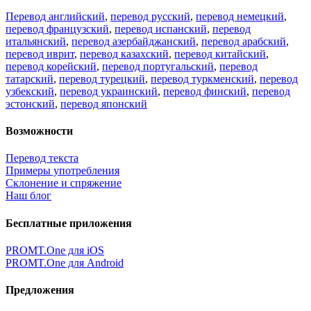
Перевод английский
,
перевод русский
,
перевод немецкий
,
перевод французский
,
перевод испанский
,
перевод
итальянский
,
перевод азербайджанский
,
перевод арабский
,
перевод иврит
,
перевод казахский
,
перевод китайский
,
перевод корейский
,
перевод португальский
,
перевод
татарский
,
перевод турецкий
,
перевод туркменский
,
перевод
узбекский
,
перевод украинский
,
перевод финский
,
перевод
эстонский
,
перевод японский
Возможности
Перевод текста
Примеры употребления
Склонение и спряжение
Наш блог
Бесплатные приложения
PROMT.One для iOS
PROMT.One для Android
Предложения