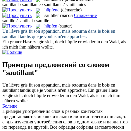
sautillant / sautillante / sautillants / sautillantes
hüpfend
(démarche)
sautiller
глагол
Спряжение
sautille / sautillai / sautillé
hüpfen
(sauter)
Un lièvre gris fit son apparition, mais retourna dans le bois en
sautillant
tandis que je voulus m'en approcher.
Ein grauer Hase zeigte sich, doch
hüpfte
er wieder in den Wald, als
ich mich ihm nähern wollte.
Примеры предложений со словом
"sautillant"
Un lièvre gris fit son apparition, mais retourna dans le bois en
sautillant
tandis que je voulus m'en approcher.
Ein grauer Hase
zeigte sich, doch
hüpfte
er wieder in den Wald, als ich mich ihm
nähern wollte.
Больше
Примеры употребления слов в разных контекстах
предоставляются исключительно в лингвистических целях, т.
е. для изучения употребления слов в одном языке и вариантов
их перевода на другой. Все образцы собраны автоматически