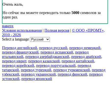
Очень жаль,
Но сейчас вы можете переводить только
5000
символов за
один раз.
наверх
Условия использования
|
Полная версия
|
© ООО «ПРОМТ»,
2010 - 2026
Select a language
Перевод английский
,
перевод русский
,
перевод немецкий
,
перевод французский
,
перевод испанский
,
перевод
итальянский
,
перевод азербайджанский
,
перевод арабский
,
перевод иврит
,
перевод казахский
,
перевод китайский
,
перевод корейский
,
перевод португальский
,
перевод
татарский
,
перевод турецкий
,
перевод туркменский
,
перевод
узбекский
,
перевод украинский
,
перевод финский
,
перевод
эстонский
,
перевод японский
Возможности
Перевод текста
Примеры употребления
Склонение и спряжение