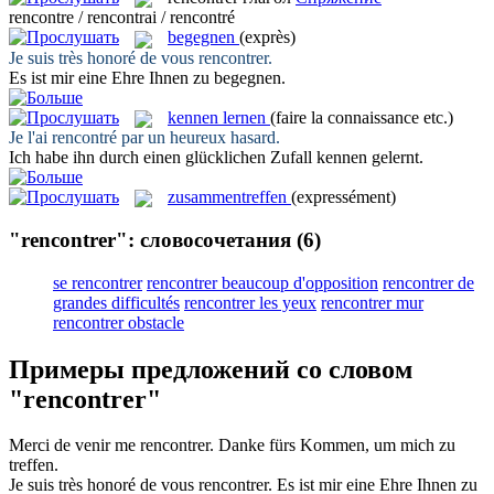
rencontre / rencontrai / rencontré
begegnen
(exprès)
Je suis très honoré de vous
rencontrer
.
Es ist mir eine Ehre Ihnen zu
begegnen
.
kennen lernen
(faire la connaissance etc.)
Je l'ai
rencontré
par un heureux hasard.
Ich habe ihn durch einen glücklichen Zufall
kennen gelernt
.
zusammentreffen
(expressément)
"rencontrer": словосочетания
(6)
se rencontrer
rencontrer beaucoup d'opposition
rencontrer de
grandes difficultés
rencontrer les yeux
rencontrer mur
rencontrer obstacle
Примеры предложений со словом
"rencontrer"
Merci de venir me
rencontrer
.
Danke fürs Kommen, um mich zu
treffen
.
Je suis très honoré de vous
rencontrer
.
Es ist mir eine Ehre Ihnen zu