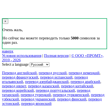
×
Очень жаль,
Но сейчас вы можете переводить только
5000
символов за
один раз.
наверх
Условия использования
|
Полная версия
|
© ООО «ПРОМТ»,
2010 - 2026
Select a language
Перевод английский
,
перевод русский
,
перевод немецкий
,
перевод французский
,
перевод испанский
,
перевод
итальянский
,
перевод азербайджанский
,
перевод арабский
,
перевод иврит
,
перевод казахский
,
перевод китайский
,
перевод корейский
,
перевод португальский
,
перевод
татарский
,
перевод турецкий
,
перевод туркменский
,
перевод
узбекский
,
перевод украинский
,
перевод финский
,
перевод
эстонский
,
перевод японский