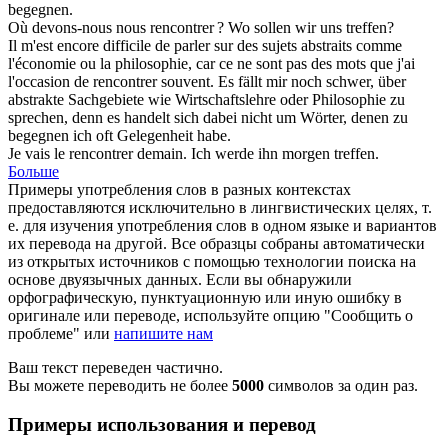
begegnen
.
Où devons-nous nous
rencontrer
?
Wo sollen wir uns
treffen
?
Il m'est encore difficile de parler sur des sujets abstraits comme
l'économie ou la philosophie, car ce ne sont pas des mots que j'ai
l'occasion de
rencontrer
souvent.
Es fällt mir noch schwer, über
abstrakte Sachgebiete wie Wirtschaftslehre oder Philosophie zu
sprechen, denn es handelt sich dabei nicht um Wörter, denen zu
begegnen
ich oft Gelegenheit habe.
Je vais le
rencontrer
demain.
Ich werde ihn morgen
treffen
.
Больше
Примеры употребления слов в разных контекстах
предоставляются исключительно в лингвистических целях, т.
е. для изучения употребления слов в одном языке и вариантов
их перевода на другой. Все образцы собраны автоматически
из открытых источников с помощью технологии поиска на
основе двуязычных данных. Если вы обнаружили
орфографическую, пунктуационную или иную ошибку в
оригинале или переводе, используйте опцию "Сообщить о
проблеме" или
напишите нам
Ваш текст переведен частично.
Вы можете переводить не более
5000
символов за один раз.
Примеры использования и перевод