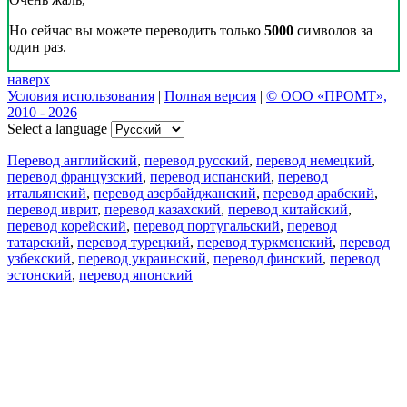
Но сейчас вы можете переводить только
5000
символов за
один раз.
наверх
Условия использования
|
Полная версия
|
© ООО «ПРОМТ»,
2010 - 2026
Select a language
Перевод английский
,
перевод русский
,
перевод немецкий
,
перевод французский
,
перевод испанский
,
перевод
итальянский
,
перевод азербайджанский
,
перевод арабский
,
перевод иврит
,
перевод казахский
,
перевод китайский
,
перевод корейский
,
перевод португальский
,
перевод
татарский
,
перевод турецкий
,
перевод туркменский
,
перевод
узбекский
,
перевод украинский
,
перевод финский
,
перевод
эстонский
,
перевод японский
Возможности
Перевод текста
Примеры употребления
Склонение и спряжение
Наш блог