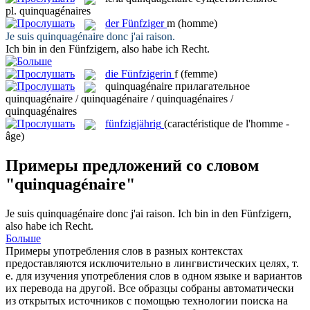
pl.
quinquagénaires
der
Fünfziger
m
(homme)
Je suis
quinquagénaire
donc j'ai raison.
Ich bin in den
Fünfzigern
, also habe ich Recht.
die
Fünfzigerin
f
(femme)
quinquagénaire
прилагательное
quinquagénaire / quinquagénaire / quinquagénaires /
quinquagénaires
fünfzigjährig
(caractéristique de l'homme -
âge)
Примеры предложений со словом
"quinquagénaire"
Je suis
quinquagénaire
donc j'ai raison.
Ich bin in den
Fünfzigern
,
also habe ich Recht.
Больше
Примеры употребления слов в разных контекстах
предоставляются исключительно в лингвистических целях, т.
е. для изучения употребления слов в одном языке и вариантов
их перевода на другой. Все образцы собраны автоматически
из открытых источников с помощью технологии поиска на