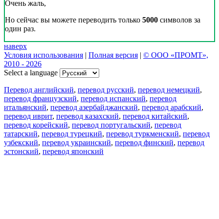
Очень жаль,
Но сейчас вы можете переводить только
5000
символов за
один раз.
наверх
Условия использования
|
Полная версия
|
© ООО «ПРОМТ»,
2010 - 2026
Select a language
Перевод английский
,
перевод русский
,
перевод немецкий
,
перевод французский
,
перевод испанский
,
перевод
итальянский
,
перевод азербайджанский
,
перевод арабский
,
перевод иврит
,
перевод казахский
,
перевод китайский
,
перевод корейский
,
перевод португальский
,
перевод
татарский
,
перевод турецкий
,
перевод туркменский
,
перевод
узбекский
,
перевод украинский
,
перевод финский
,
перевод
эстонский
,
перевод японский
Возможности
Перевод текста
Примеры употребления
Склонение и спряжение
Наш блог