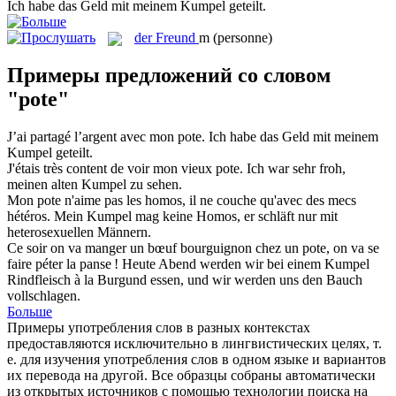
Ich habe das Geld mit meinem
Kumpel
geteilt.
der
Freund
m
(personne)
Примеры предложений со словом
"pote"
J’ai partagé l’argent avec mon
pote
.
Ich habe das Geld mit meinem
Kumpel
geteilt.
J'étais très content de voir mon vieux
pote
.
Ich war sehr froh,
meinen alten
Kumpel
zu sehen.
Mon
pote
n'aime pas les homos, il ne couche qu'avec des mecs
hétéros.
Mein
Kumpel
mag keine Homos, er schläft nur mit
heterosexuellen Männern.
Ce soir on va manger un bœuf bourguignon chez un
pote
, on va se
faire péter la panse !
Heute Abend werden wir bei einem
Kumpel
Rindfleisch à la Burgund essen, und wir werden uns den Bauch
vollschlagen.
Больше
Примеры употребления слов в разных контекстах
предоставляются исключительно в лингвистических целях, т.
е. для изучения употребления слов в одном языке и вариантов
их перевода на другой. Все образцы собраны автоматически
из открытых источников с помощью технологии поиска на