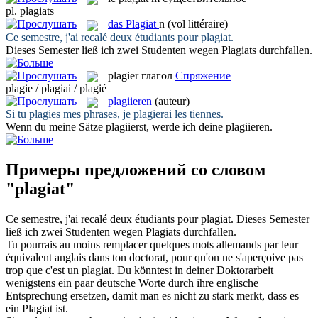
pl.
plagiats
das
Plagiat
n
(vol littéraire)
Ce semestre, j'ai recalé deux étudiants pour
plagiat
.
Dieses Semester ließ ich zwei Studenten wegen
Plagiats
durchfallen.
plagier
глагол
Спряжение
plagie / plagiai / plagié
plagiieren
(auteur)
Si tu plagies mes phrases, je
plagierai
les tiennes.
Wenn du meine Sätze plagiierst, werde ich deine
plagiieren
.
Примеры предложений со словом
"plagiat"
Ce semestre, j'ai recalé deux étudiants pour
plagiat
.
Dieses Semester
ließ ich zwei Studenten wegen
Plagiats
durchfallen.
Tu pourrais au moins remplacer quelques mots allemands par leur
équivalent anglais dans ton doctorat, pour qu'on ne s'aperçoive pas
trop que c'est un
plagiat
.
Du könntest in deiner Doktorarbeit
wenigstens ein paar deutsche Worte durch ihre englische
Entsprechung ersetzen, damit man es nicht zu stark merkt, dass es
ein
Plagiat
ist.