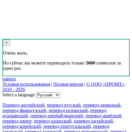
×
Очень жаль,
Но сейчас вы можете переводить только
5000
символов за
один раз.
наверх
Условия использования
|
Полная версия
|
© ООО «ПРОМТ»,
2010 - 2026
Select a language
Перевод английский
,
перевод русский
,
перевод немецкий
,
перевод французский
,
перевод испанский
,
перевод
итальянский
,
перевод азербайджанский
,
перевод арабский
,
перевод иврит
,
перевод казахский
,
перевод китайский
,
перевод корейский
,
перевод португальский
,
перевод
татарский
,
перевод турецкий
,
перевод туркменский
,
перевод