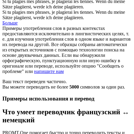
Si tu plagies mes phrases, je
plagierai
les tiennes.
Wenn du meine
Sätze plagiierst, werde ich deine
plagiieren
.
Si tu
plagies
mes phrases, je plagierai les tiennes.
Wenn du meine
Sätze plagiierst, werde ich deine
plagiieren
.
Больше
Примеры употребления слов в разных контекстах
предоставляются исключительно в лингвистических целях, т.
е. для изучения употребления слов в одном языке и вариантов
их перевода на другой. Все образцы собраны автоматически
из открытых источников с помощью технологии поиска на
основе двуязычных данных. Если вы обнаружили
орфографическую, пунктуационную или иную ошибку в
оригинале или переводе, используйте опцию "Сообщить о
проблеме" или
напишите нам
Ваш текст переведен частично.
Вы можете переводить не более
5000
символов за один раз.
Примеры использования и перевод
Что умеет переводчик французский ↔
немецкий
PROMT.One помогает быстро и точно переводить тексты и