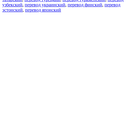
узбекский
,
перевод украинский
,
перевод финский
,
перевод
эстонский
,
перевод японский
Возможности
Перевод текста
Примеры употребления
Склонение и спряжение
Наш блог
Бесплатные приложения
PROMT.One для iOS
PROMT.One для Android
Предложения
Для разработчиков
Копировать текст
Копировать перевод
Сообщить о проблеме