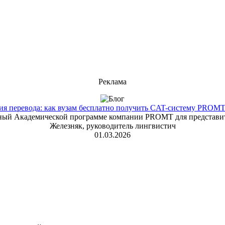
Реклама
 перевода: как вузам бесплатно получить CAT-систему PROMT T
енный Академической программе компании PROMT для представит
Железняк, руководитель лингвистич
01.03.2026