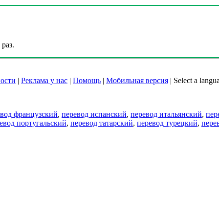
раз.
ости
|
Реклама у нас
|
Помощь
|
Мобильная версия
|
Select a langu
евод французский
,
перевод испанский
,
перевод итальянский
,
пер
евод португальский
,
перевод татарский
,
перевод турецкий
,
пере