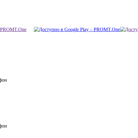
фон
фон