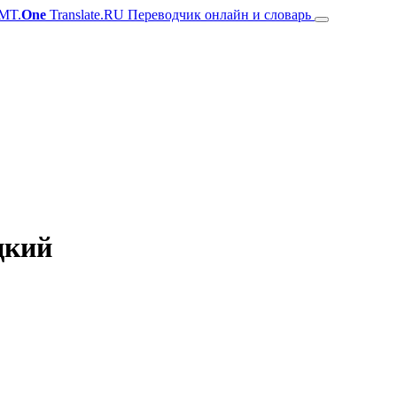
MT.
One
Translate.RU Переводчик онлайн и словарь
цкий