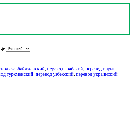
age
евод азербайджанский
,
перевод арабский
,
перевод иврит
,
вод туркменский
,
перевод узбекский
,
перевод украинский
,