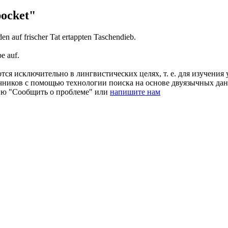
ocket"
den auf frischer Tat ertappten
Taschendieb
.
be
auf.
ся исключительно в лингвистических целях, т. е. для изучения 
очников с помощью технологии поиска на основе двуязычных д
ию "Сообщить о проблеме" или
напишите нам